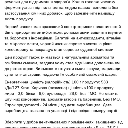
речовин для підтримання здоров'я. Кожна головка часнику
ферментується під пильним наглядом наших технологів без
застосування хімічних добавок, щоб забезпечити найвищу
якість продукту.
Чорний часник має вражаючий спектр корисних властивостей.
Він є природним антибіотиком, допомагаючи зміцнити імунітет
та боротися з інфекціями. Багатий на антиоксиданти, вітаміни
та мікроелементи, чорний часник сприяє зниженню рівня
холестерину та покращує стан серцево-судинної системи.
Цей продукт також знімається з натуральним ароматом та
глибоким смаком, завдяки чому стає відмінним доповненням
до різних страв. Ви зможете готувати смачні соуси, маринади,
супи та інші страви, надаючи їм особливий смаковий шарм.
Енергетична цінність (калорійність) 100 г продукту: 533
кДж/127 Ккал. Харчова (поживна) цінність г/100 г продукту:
жири - 0,0; білки - 6,0; вуглеводи - 28,0. Без ГМО. Не містить
штучних консервантів, ароматизаторів та барвників. Без ГМО.
Строк придатності - 24 місяці від дати виробництва. Дата
виробництва вказана на упаковці і відповідає номеру партії.
Зберігати у добре вентильованих приміщеннях, захищених від
прямих сонячних променів за температури від +5 до +25 С і