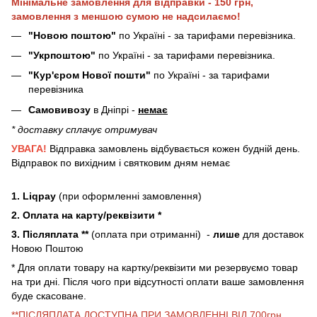
Мінімальне замовлення для відправки - 150 грн,
замовлення з меншою сумою не надсилаємо!
"Новою поштою"
по Україні - за тарифами перевізника.
"Укрпоштою"
по Україні - за тарифами перевізника.
"Кур'єром Нової пошти"
по Україні - за тарифами
перевізника
Самовивозу
в Дніпрі -
немає
* доставку сплачує отримувач
УВАГА!
Відправка замовлень відбувається кожен будній день.
Відправок по вихідним і святковим дням немає
1. Liqpay
(при оформленні замовлення)
2. Оплата на карту/реквізити *
3. Післяплата **
(оплата при отриманні) -
лише
для доставок
Новою Поштою
* Для оплати товару на картку/реквізити ми резервуємо товар
на три дні. Після чого при відсутності оплати ваше замовлення
буде скасоване.
**ПІСЛЯПЛАТА ДОСТУПНА ПРИ ЗАМОВЛЕННІ ВІД 700грн