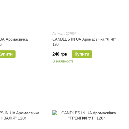
Артикул: 207664
UA Аромасвічка
CANDLES IN UA Аромасвічка "ЛІЧІ"
0г
120г
Купити
240 грн
Купити
В наявності