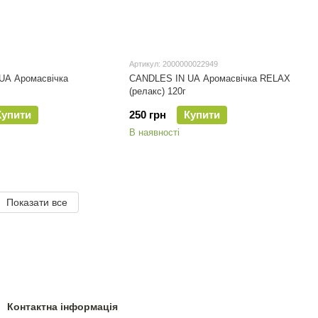
Артикул: 2000000022949
UA Аромасвічка
CANDLES IN UA Аромаcвічка RELAX
(релакс) 120г
Купити
250 грн
Купити
В наявності
Показати все
Контактна інформація