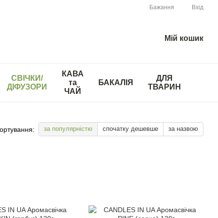
Бажання
Вхід
Мій кошик
КАВА
СВІЧКИ/
ДЛЯ
та
БАКАЛІЯ
ДІФУЗОРИ
ТВАРИН
ЧАЙ
за популярністю
спочатку дешевше
за назвою
ортування: