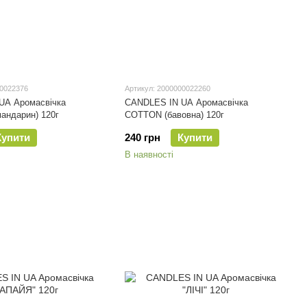
00022376
Артикул: 2000000022260
UA Аромасвічка
CANDLES IN UA Аромасвічка
андарин) 120г
COTTON (бавовна) 120г
Купити
240 грн
Купити
В наявності