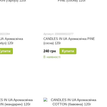
00022284
Артикул: 2000000022277
UA Аромасвічка
CANDLES IN UA Аромасвічка PINE
буз) 120г
(сосна) 120г
Купити
240 грн
Купити
В наявності