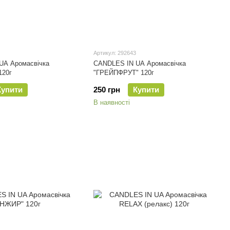
Артикул: 292643
UA Аромасвічка
CANDLES IN UA Аромасвічка
120г
"ГРЕЙПФРУТ" 120г
Купити
250 грн
Купити
В наявності