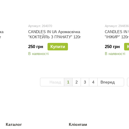
Артикул: 264070
Артикул: 294836
ка
CANDLES IN UA Аромасвічка
CANDLES IN 
г
"КОКТЕЙЛЬ З ГРАНАТУ" 120г
"ІНЖИР" 120г
250 грн
Купити
250 грн
В наявності
В наявності
Назад
1
2
3
4
Вперед
Каталог
Клієнтам