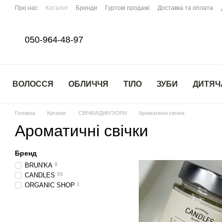
Перейти до основного контенту
Про нас
Каталог
Бренди
Гуртові продажі
Доставка та оплата
050-964-48-97
ВОЛОССЯ
ОБЛИЧЧЯ
ТІЛО
ЗУБИ
ДИТЯЧ
Головна
Каталог
СВІЧКИ/ДІФУЗОРИ
Ароматичні свічки
Ароматичні свічки
Бренд
BRUN'KA
9
CANDLES
55
ORGANIC SHOP
1