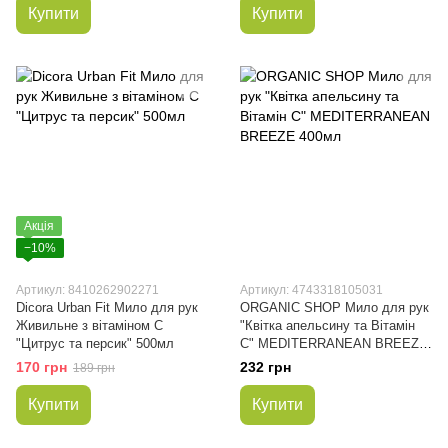
Купити
Купити
Акція
−10%
Артикул: 8410262902271
Артикул: 4743318105031
Dicora Urban Fit Мило для рук
ORGANIC SHOP Мило для рук
Живильне з вітаміном С
"Квітка апельсину та Вітамін
"Цитрус та персик" 500мл
C" MEDITERRANEAN BREEZE
400мл
170 грн
232 грн
189 грн
Купити
Купити