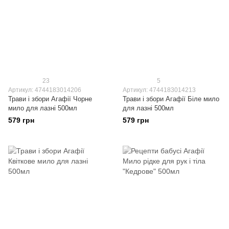
23
5
Артикул: 4744183014206
Артикул: 4744183014213
Трави і збори Агафії Чорне
Трави і збори Агафії Біле мило
мило для лазні 500мл
для лазні 500мл
579 грн
579 грн