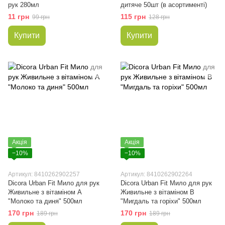
рук 280мл
дитяче 50шт (в асортименті)
11 грн
115 грн
99 грн
128 грн
Купити
Купити
Акція
Акція
−10%
−10%
Артикул: 8410262902257
Артикул: 8410262902264
Dicora Urban Fit Мило для рук
Dicora Urban Fit Мило для рук
Живильне з вітаміном А
Живильне з вітаміном В
"Молоко та диня" 500мл
"Мигдаль та горіхи" 500мл
170 грн
170 грн
189 грн
189 грн