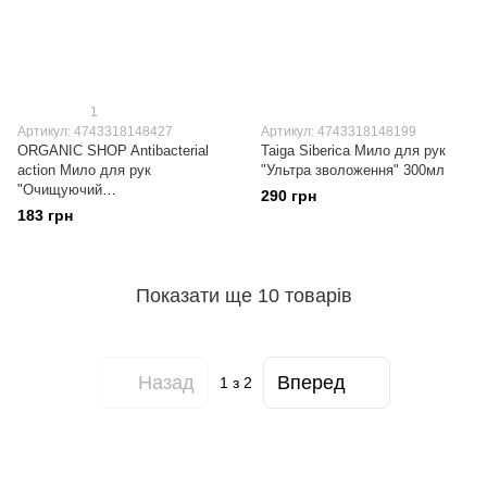
1
Артикул: 4743318148427
Артикул: 4743318148199
ORGANIC SHOP Antibacterial
Taiga Siberica Мило для рук
action Мило для рук
"Ультра зволоження" 300мл
"Очищуючий
290 грн
антибактеріальний" 500мл
183 грн
Показати ще 10 товарів
Назад
Вперед
1
з 2