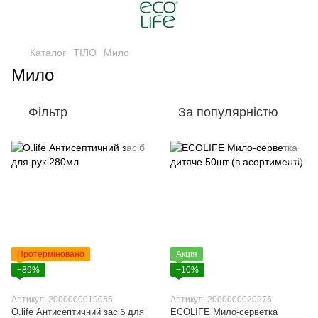
Каталог
ТІЛО
Мило
Мило
Фільтр
За популярністю
Протерміновано
Акція
−89%
−10%
Артикул: 2000000019055
Артикул: 2000000020976
O.life Антисептичний засіб для
ECOLIFE Мило-серветка