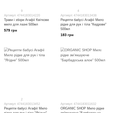
9
4
Артикул: 4744183014220
Артикул: 4744183013438
Трави і збори Агафії Квіткове
Рецепти бабусі Агафії Мило
мило для лазні 500мл
рідке для рук і тіла "Кедрове"
500мл
579 грн
183 грн
2
Артикул: 4744183013452
Артикул: 4744183011632
Рецепти бабусі Агафії Мило
ORGANIC SHOP Мило рідке
рідке для рук і тіла "Ягідне"
зм'якшуюче "Барбадоська