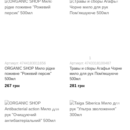
1
Артикул: 4744183011656
Артикул: 4743318100487
ORGANIC SHOP Мило рідке
Травы и сборы Агафьи Чорне
поживне "Рожевий персик"
мило для рук Пом'якшуюче
500мл
500мл
267 грн
281 грн