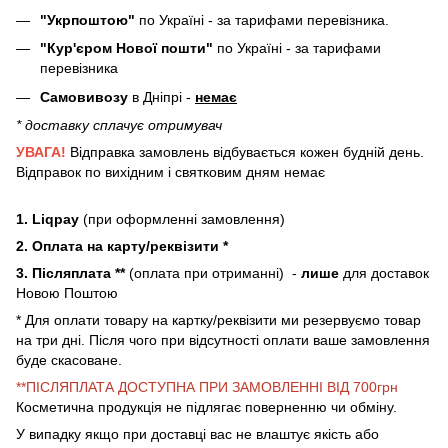
"Укрпоштою"
по Україні - за тарифами перевізника.
"Кур'єром Нової пошти"
по Україні - за тарифами
перевізника
Самовивозу
в Дніпрі -
немає
* доставку сплачує отримувач
УВАГА!
Відправка замовлень відбувається кожен будній день.
Відправок по вихідним і святковим дням немає
1. Liqpay
(при оформленні замовлення)
2. Оплата на карту/реквізити *
3. Післяплата **
(оплата при отриманні) -
лише
для доставок
Новою Поштою
* Для оплати товару на картку/реквізити ми резервуємо товар
на три дні. Після чого при відсутності оплати ваше замовлення
буде скасоване.
**ПІСЛЯПЛАТА ДОСТУПНА ПРИ ЗАМОВЛЕННІ ВІД 700грн
Косметична продукція не підлягає поверненню чи обміну.
У випадку якщо при доставці вас не влаштує якість або