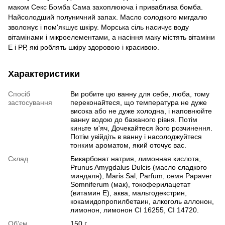
маком Секс Бомба Сама захоплююча і приваблива бомба.
Найсолодший полуничний запах. Масло солодкого мигдалю
зволожує і пом'якшує шкіру. Морська сіль насичує воду
вітамінами і мікроелементами, а насіння маку містять вітаміни
Е і РР, які роблять шкіру здоровою і красивою.
Характеристики
Спосіб
Ви робите цю ванну для себе, люба, тому
застосування
переконайтеся, що температура не дуже
висока або не дуже холодна, і наповнюйте
ванну водою до бажаного рівня. Потім
киньте м'яч, Дочекайтеся його розчинення.
Потім увійдіть в ванну і насолоджуйтеся
тонким ароматом, який оточує вас.
Склад
Бикарбонат натрия, лимонная кислота,
Prunus Amygdalus Dulcis (масло сладкого
миндаля), Maris Sal, Parfum, семя Papaver
Somniferum (мак), токоферилацетат
(витамин Е), аква, мальтодекстрин,
кокамидопропилбетаин, алкоголь аллонон,
лимонон, лимонон CI 16255, CI 14720.
Об'єм
150 г