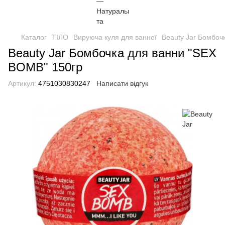
Каталог
ТІЛО
Вируюча куля для ванної
Beauty Jar Бомбоч
Beauty Jar Бомбочка для ванни "SEX
BOMB" 150гр
Артикул:
4751030830247
Написати відгук