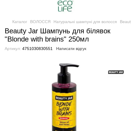
Каталог
ВОЛОССЯ
Натуральні шампуні для волосся
Beaut
Beauty Jar Шампунь для білявок
"Blonde with brains" 250мл
Артикул:
4751030830551
Написати відгук