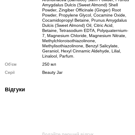
Amygdalus Dulcis (Sweet Almond) Shell
Powder, Zingiber Officinale (Ginger) Root
Powder, Propylene Glycol, Cocamine Oxide,
Cocamidopropyl Betaine, Prunus Amygdalus
Dulcis (Sweet Almond) Oil, Citric Acid,
Betaine, Tetrasodium EDTA, Polyquaternium-
7, Magnesium Chloride, Magnesium Nitrate,
Methylchloroisothiazolinone,
Methylisothiazolinone, Benzyl Salicylate,
Geraniol, Hexyl Cinnamic Aldehyde, Lilial,
Linalool, Parfum.
Об'єм
250 мл
Серії
Beauty Jar
Відгуки
Додайте перший відгук