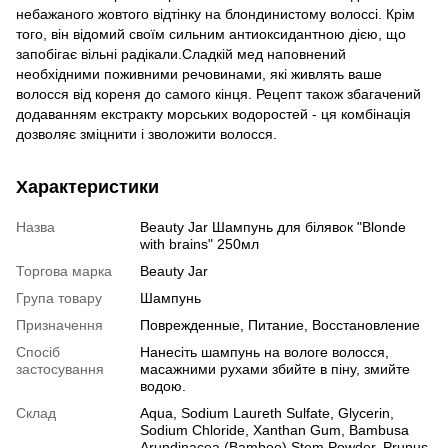
небажаного жовтого відтінку на блондинистому волоссі. Крім
того, він відомий своїм сильним антиоксидантною дією, що
запобігає вільні радікали.Сладкій мед наповнений
необхідними поживними речовинами, які живлять ваше
волосся від кореня до самого кінця. Рецепт також збагачений
додаванням екстракту морських водоростей - ця комбінація
дозволяє зміцнити і зволожити волосся.
Характеристики
Назва
Beauty Jar Шампунь для білявок "Blonde
with brains" 250мл
Торгова марка
Beauty Jar
Група товару
Шампунь
Призначення
Поврежденные, Питание, Восстановление
Спосіб
Нанесіть шампунь на вологе волосся,
застосування
масажними рухами збийте в піну, змийте
водою.
Склад
Aqua, Sodium Laureth Sulfate, Glycerin,
Sodium Chloride, Xanthan Gum, Bambusa
Arundinacea (Bamboo) Stem Powder, Prunus