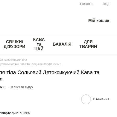
Бажання
Вхід
Мій кошик
КАВА
СВІЧКИ/
ДЛЯ
та
БАКАЛІЯ
ДІФУЗОРИ
ТВАРИН
ЧАЙ
и та пілінги для тіла
етоксикуючий Кава та Грецький йогурт 250мл
я тіла Сольовий Детоксикуючий Кава та
л
3606
Написати відгук
В бажання
опичувальної знижки