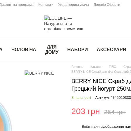
Дисконтна програма
Контакти
Угода користувача
Договір Оферти
ДЛЯ
А
ЧОЛОВІЧА
НАБОРИ
АКСЕСУАРИ
ДОМУ
Головна
Каталог
ТІЛО
Скраб
BERRY NICE Скраб для тіла Сольовий Д
BERRY NICE Скраб дл
Грецький йогурт 250м
В наявності
Артикул: 474501033
203 грн
254 грн
Ввійти
для відображення нак
%