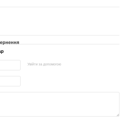
ернення
ар
Увійти за допомогою