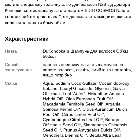
містить спеціальну трав’яну олію для волосся N28 від доктора
Конопки, сертифіковану за стандартом BDIH COSMOS Natural,
і органічний екстракт шавлії, які допомагають зміцнити, живити
волосся та надати йому об’єм.
Характеристики
Назва
Dr.Konopka´s Шампунь для волосся Об'єм
500мл
Спосіб
нанесіть невелику кількість шампуню на
застосування
вологе волосся, спініть, змийте та повторіть,
якщо потрібно
Склад
Aqua, Sodium Coco-Sulfate, Cocamidopropyl
Betaine, Lauryl Glucoside, Glycerin, Salvia
Officinalis Leaf Water*, Helianthus Annuus
Hybrid Oil*, Olea Europaea Fruit Oil*,
Macadamia Ternifolia Seed Oil*, Argania
Spinosa Kernel Oil*, Citrus Aurantium Dulcis
Peel Oil*, Citrus Limon Peel Oil*,
Cymbopogon Citratus Leaf Oil*, Borago
Officinalis Seed Oil*, Simmondsia Chinensis
Seed Oil*, Prunus Amygdalus Dulcis Oil*,
Oenothera Biennis Oil*, Betula Alba Leaf