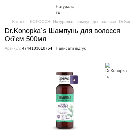
Каталог
ВОЛОССЯ
Натуральні шампуні для волосся
Dr.Ko
Dr.Konopka´s Шампунь для волосся
Об'єм 500мл
Артикул:
4744183018754
Написати відгук