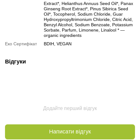
Extract*, Helianthus Annuus Seed Oil*, Panax
Ginseng Root Extract*, Pinus Sibirica Seed
Oil*, Tocopherol, Sodium Chloride, Guar
Hydroxypropyltrimonium Chloride, Citric Acid,
Benzyl Alcohol, Sodium Benzoate, Potassium
Sorbate, Parfum, Limonene, Linalool * —
organic ingredients
Еко Сертифікат
BDIH, VEGAN
Відгуки
Додайте перший відгук
Написати відгук