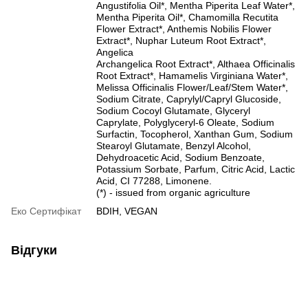
Angustifolia Oil*, Mentha Piperita Leaf Water*,
Mentha Piperita Oil*, Chamomilla Recutita
Flower Extract*, Anthemis Nobilis Flower
Extract*, Nuphar Luteum Root Extract*,
Angelica
Archangelica Root Extract*, Althaea Officinalis
Root Extract*, Hamamelis Virginiana Water*,
Melissa Officinalis Flower/Leaf/Stem Water*,
Sodium Citrate, Caprylyl/Capryl Glucoside,
Sodium Cocoyl Glutamate, Glyceryl
Caprylate, Polyglyceryl-6 Oleate, Sodium
Surfactin, Tocopherol, Xanthan Gum, Sodium
Stearoyl Glutamate, Benzyl Alcohol,
Dehydroacetic Acid, Sodium Benzoate,
Potassium Sorbate, Parfum, Citric Acid, Lactic
Acid, CI 77288, Limonene.
(*) - issued from organic agriculture
Еко Сертифікат
BDIH, VEGAN
Відгуки