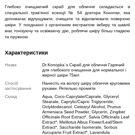
Глибоко очищаючий скраб для обличчя складається зі
спеціальної трав’яної есенції № 54 доктора Конопки, яка
допомагає відлущувати, очищати та відновлювати поверхню
шкіри. У поєднанні з органічним екстрактом імбиру та шавлії
має тонізуючу та освіжаючу дію, роблячи шкіру більш гладкою
та пружною.
Характеристики
Назва
Dr.Konopka´s Скраб для обличчя Гарячий
для глибокого очищення для нормальної і
жирної шкіри 75мл
Спосіб
Нанесіть на вологу шкіру обличчя круговими
застосування
рухами. Ретельно промити
Склад
Aqua, Coco-Caprylate/Caprate, Glyceryl
Stearate, Caprylic/Capric Triglyceride,
Octyldodecanol, Cetearyl Alcohol, Prunus
Armeniaca Seed Powder, Glycerin, Zingiber
Officinale Root Extract*, Salvia Officinalis Leaf
Extract*, Melilotus Albus Flower/Leaf/Stem
Extract*, Saccharide Isomerate, Sorbus
Aucuparia Fruit Extract*, Lavandula