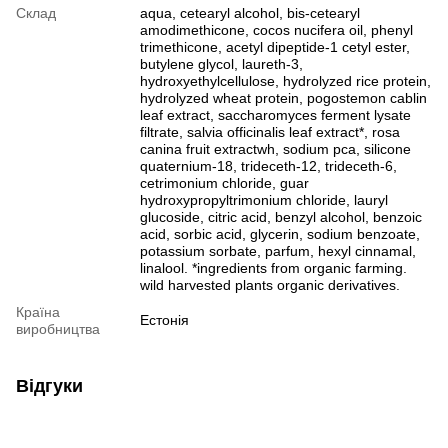
Склад
aqua, cetearyl alcohol, bis-cetearyl
amodimethicone, cocos nucifera oil, phenyl
trimethicone, acetyl dipeptide-1 cetyl ester,
butylene glycol, laureth-3,
hydroxyethylcellulose, hydrolyzed rice protein,
hydrolyzed wheat protein, pogostemon cablin
leaf extract, saccharomyces ferment lysate
filtrate, salvia officinalis leaf extract*, rosa
canina fruit extractwh, sodium pca, silicone
quaternium-18, trideceth-12, trideceth-6,
cetrimonium chloride, guar
hydroxypropyltrimonium chloride, lauryl
glucoside, citric acid, benzyl alcohol, benzoic
acid, sorbic acid, glycerin, sodium benzoate,
potassium sorbate, parfum, hexyl cinnamal,
linalool. *ingredients from organic farming.
wild harvested plants organic derivatives.
Країна
Естонія
виробництва
Відгуки