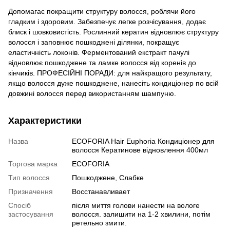
Допомагає покращити структуру волосся, роблячи його
гладким і здоровим. Забезпечує легке розчісування, додає
блиск і шовковистість. Рослинний кератин відновлює структуру
волосся і заповнює пошкоджені ділянки, покращує
еластичність локонів. Ферментований екстракт пачулі
відновлює пошкоджене та ламке волосся від коренів до
кінчиків. ПРОФЕСІЙНІ ПОРАДИ: для найкращого результату,
якщо волосся дуже пошкоджене, нанесіть кондиціонер по всій
довжині волосся перед використанням шампуню.
Характеристики
Назва
ECOFORIA Hair Euphoria Кондиціонер для
волосся Кератинове відновлення 400мл
Торгова марка
ECOFORIA
Тип волосся
Пошкоджене, Слабке
Призначення
Восстанавливает
Спосіб
після миття голови нанести на вологе
застосування
волосся. залишити на 1-2 хвилини, потім
ретельно змити.