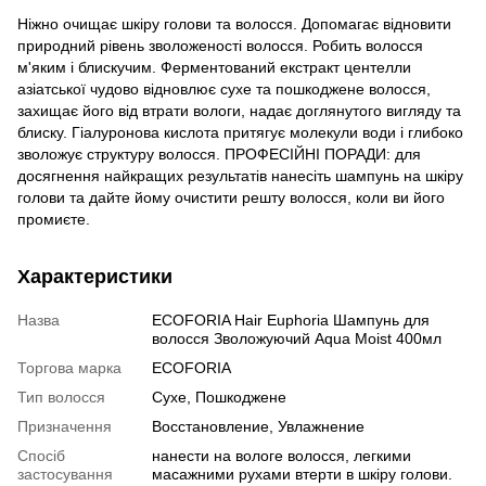
Ніжно очищає шкіру голови та волосся. Допомагає відновити
природний рівень зволоженості волосся. Робить волосся
м'яким і блискучим. Ферментований екстракт центелли
азіатської чудово відновлює сухе та пошкоджене волосся,
захищає його від втрати вологи, надає доглянутого вигляду та
блиску. Гіалуронова кислота притягує молекули води і глибоко
зволожує структуру волосся. ПРОФЕСІЙНІ ПОРАДИ: для
досягнення найкращих результатів нанесіть шампунь на шкіру
голови та дайте йому очистити решту волосся, коли ви його
промиєте.
Характеристики
Назва
ECOFORIA Hair Euphoria Шампунь для
волосся Зволожуючий Aqua Moist 400мл
Торгова марка
ECOFORIA
Тип волосся
Сухе, Пошкоджене
Призначення
Восстановление, Увлажнение
Спосіб
нанести на вологе волосся, легкими
застосування
масажними рухами втерти в шкіру голови.