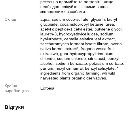
ретельно промийте та повторіть, якщо
необхідно. слідуйте з іншими водно-
зволоженими засобами.
Склад
aqua, sodium coco-sulfate, glycerin, lauryl
glucoside, cocamidopropyl betaine, urea,
acetyl dipeptide-1 cetyl ester, butylene glycol,
laureth-3, hydroxyethylcellulose, sodium
hyaluronate, centella asiatica leaf extract,
saccharomyces ferment lysate filtrate, avena
sativa kernel extract*, fragaria vesca fruit
extractwh, guar hydroxypropyltrimonium
chloride, sodium chloride, citric acid, benzyl
alcohol, sodium benzoate, potassium sorbate,
parfum, hexyl cinnamal, benzyl salicylate. *
ingredients from organic farming. wh wild
harvested plants organic derivatives.
Країна
Естонія
виробництва
Відгуки