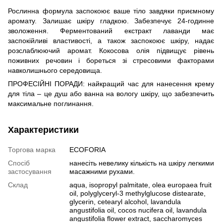
Рослинна формула заспокоює ваше тіло завдяки приємному
аромату. Залишає шкіру гладкою. Забезпечує 24-годинне
зволоження. Ферментований екстракт лаванди має
заспокійливі властивості, а також заспокоює шкіру, надає
розслаблюючий аромат. Кокосова олія підвищує рівень
поживних речовин і бореться зі стресовими факторами
навколишнього середовища.
ПРОФЕСІЙНІ ПОРАДИ: найкращий час для нанесення крему
для тіла – це душ або ванна на вологу шкіру, що забезпечить
максимальне поглинання.
Характеристики
Торгова марка
ECOFORIA
Спосіб
нанесіть невелику кількість на шкіру легкими
застосування
масажними рухами.
Склад
aqua, isopropyl palmitate, olea europaea fruit
oil, polyglyceryl-3 methylglucose distearate,
glycerin, cetearyl alcohol, lavandula
angustifolia oil, cocos nucifera oil, lavandula
angustifolia flower extract, saccharomyces