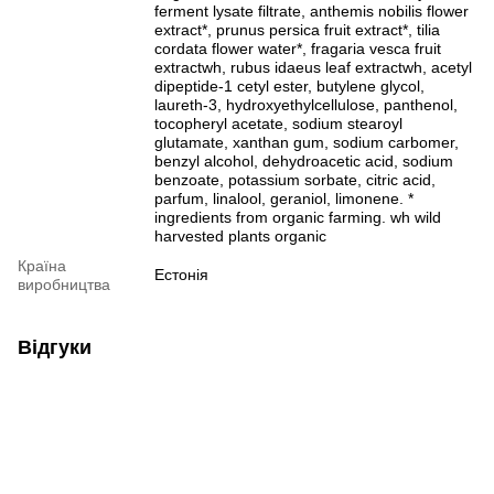
ferment lysate filtrate, anthemis nobilis flower
extract*, prunus persica fruit extract*, tilia
cordata flower water*, fragaria vesca fruit
extractwh, rubus idaeus leaf extractwh, acetyl
dipeptide-1 cetyl ester, butylene glycol,
laureth-3, hydroxyethylcellulose, panthenol,
tocopheryl acetate, sodium stearoyl
glutamate, xanthan gum, sodium carbomer,
benzyl alcohol, dehydroacetic acid, sodium
benzoate, potassium sorbate, citric acid,
parfum, linalool, geraniol, limonene. *
ingredients from organic farming. wh wild
harvested plants organic
Країна
Естонія
виробництва
Відгуки