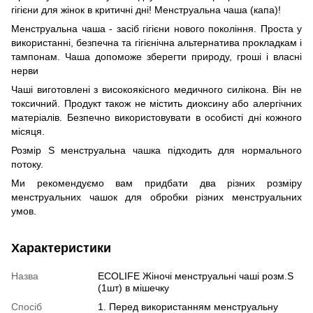
гігієни для жінок в критичні дні! Менструальна чаша (капа)!
Менструальна чаша - засіб гігієни нового покоління. Проста у
використанні, безпечна та гігієнічна альтернатива прокладкам і
тампонам. Чаша допоможе зберегти природу, гроші і власні
нерви
Чаші виготовлені з високоякісного медичного силікона. Він не
токсичний. Продукт також не містить диоксину або алергічних
матеріалів. Безпечно використовувати в особисті дні кожного
місяця.
Розмір S менструальна чашка підходить для нормального
потоку.
Ми рекомендуємо вам придбати два різних розміру
менструальних чашок для обробки різних менструальних
умов.
Характеристики
Назва
ECOLIFE Жіночі менструальні чаші розм.S
(1шт) в мішечку
Спосіб
1. Перед використанням менструальну