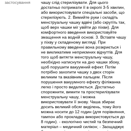
застосування
чашу слід стерилізувати. Для цього
достатньо потримати її в окропі 3-5 хвилин,
або використовувати спеціальні засоби, що
стерилізують. 2. Вимийте руки і складіть
менструальну чашку вдвічі (або скрутіть так,
щоб верх чашки міг увійти до піхви). Для
комфортного введення використовуйте
змащення на водній основі. 3. Вставте чашу
у піхву у складеному вигляді. При
правильному введенні вона розкриється і
не викликатиме неприємних відчуттів. Для
того щоб витягти менструальну чашу,
необхідно натиснути на дно чашки збоку,
щоб порушити вакуумний ефект. Потім
потрібно захопити чашку з двох сторін
великим та вказівним пальцем. Після
порушення вакуумного ефекту філіжанка
легко і просто видаляється. Достатньо
спорожнити, вимити та простерилізувати
менструальну чашу, і можна
використовувати її знову. Чаша збирає
досить великий обсяг виділень, тому його
можна носити до 12 годин (для порівняння,
тампон або прокладка використовується до
8 годин). - екологічно чистий та безпечний
матеріал – медичний силікон; - Заощаджує