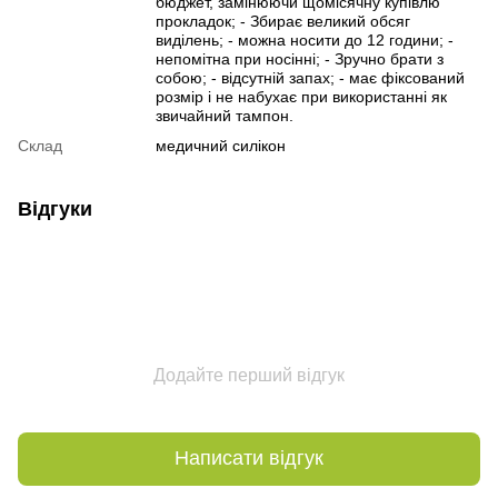
бюджет, замінюючи щомісячну купівлю
прокладок; - Збирає великий обсяг
виділень; - можна носити до 12 години; -
непомітна при носінні; - Зручно брати з
собою; - відсутній запах; - має фіксований
розмір і не набухає при використанні як
звичайний тампон.
Склад
медичний силікон
Відгуки
Додайте перший відгук
Написати відгук