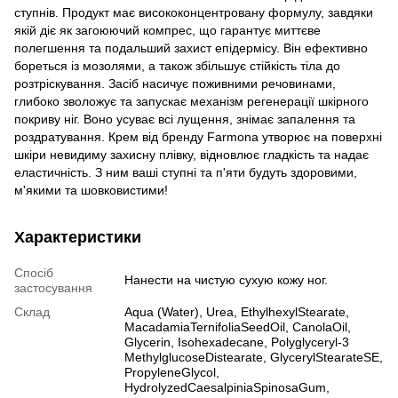
ступнів. Продукт має висококонцентровану формулу, завдяки
якій діє як загоюючий компрес, що гарантує миттєве
полегшення та подальший захист епідермісу. Він ефективно
бореться із мозолями, а також збільшує стійкість тіла до
розтріскування. Засіб насичує поживними речовинами,
глибоко зволожує та запускає механізм регенерації шкірного
покриву ніг. Воно усуває всі лущення, знімає запалення та
роздратування. Крем від бренду Farmona утворює на поверхні
шкіри невидиму захисну плівку, відновлює гладкість та надає
еластичність. З ним ваші ступні та п'яти будуть здоровими,
м'якими та шовковистими!
Характеристики
Спосіб
Нанести на чистую сухую кожу ног.
застосування
Склад
Aqua (Water), Urea, EthylhexylStearate,
MacadamiaTernifoliaSeedOil, CanolaOil,
Glycerin, Isohexadecane, Polyglyceryl-3
MethylglucoseDistearate, GlycerylStearateSE,
PropyleneGlycol,
HydrolyzedCaesalpiniaSpinosaGum,