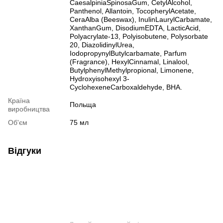
CaesalpiniaSpinosaGum, CetylAlcohol,
Panthenol, Allantoin, TocopherylAcetate,
CeraAlba (Beeswax), InulinLaurylCarbamate,
XanthanGum, DisodiumEDTA, LacticAcid,
Polyacrylate-13, Polyisobutene, Polysorbate
20, DiazolidinylUrea,
IodopropynylButylcarbamate, Parfum
(Fragrance), HexylCinnamal, Linalool,
ButylphenylMethylpropional, Limonene,
Hydroxyisohexyl 3-
CyclohexeneCarboxaldehyde, BHA.
Країна
Польща
виробництва
Об'єм
75 мл
Відгуки