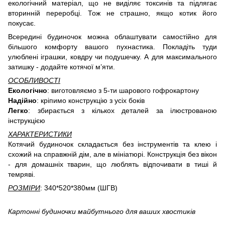
екологічний матеріал, що не виділяє токсинів та підлягає
вторинній переробці. Тож не страшно, якщо котик його
покусає.
Всередині будиночок можна облаштувати самостійно для
більшого комфорту вашого пухнастика. Покладіть туди
улюблені іграшки, ковдру чи подушечку. А для максимального
затишку - додайте котячої м’яти.
ОСОБЛИВОСТІ
Екологічно
: виготовляємо з 5-ти шарового гофрокартону
Надійно
: кріпимо конструкцію з усіх боків
Легко
: збирається з кількох деталей за ілюстрованою
інструкцією
ХАРАКТЕРИСТИКИ
Котячий будиночок складається без інструментів та клею і
схожий на справжній дім, але в мініатюрі. Конструкція без вікон
- для домашніх тварин, що люблять відпочивати в тиші й
темряві.
РОЗМІРИ
: 340*520*380мм (ШГВ)
Картонні будиночки майбутнього для ваших хвостиків