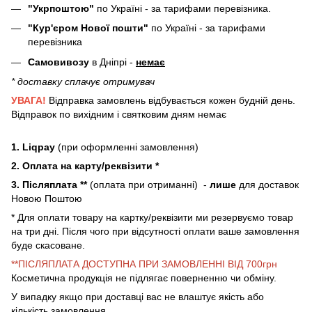
"Укрпоштою"
по Україні - за тарифами перевізника.
"Кур'єром Нової пошти"
по Україні - за тарифами
перевізника
Самовивозу
в Дніпрі -
немає
* доставку сплачує отримувач
УВАГА!
Відправка замовлень відбувається кожен будній день.
Відправок по вихідним і святковим дням немає
1. Liqpay
(при оформленні замовлення)
2. Оплата на карту/реквізити *
3. Післяплата **
(оплата при отриманні) -
лише
для доставок
Новою Поштою
* Для оплати товару на картку/реквізити ми резервуємо товар
на три дні. Після чого при відсутності оплати ваше замовлення
буде скасоване.
**ПІСЛЯПЛАТА ДОСТУПНА ПРИ ЗАМОВЛЕННІ ВІД 700грн
Косметична продукція не підлягає поверненню чи обміну.
У випадку якщо при доставці вас не влаштує якість або
кількість замовлення,