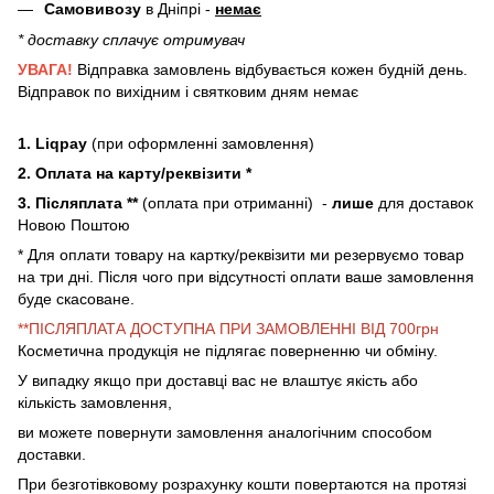
Самовивозу
в Дніпрі -
немає
* доставку сплачує отримувач
УВАГА!
Відправка замовлень відбувається кожен будній день.
Відправок по вихідним і святковим дням немає
1. Liqpay
(при оформленні замовлення)
2. Оплата на карту/реквізити *
3. Післяплата **
(оплата при отриманні) -
лише
для доставок
Новою Поштою
* Для оплати товару на картку/реквізити ми резервуємо товар
на три дні. Після чого при відсутності оплати ваше замовлення
буде скасоване.
**ПІСЛЯПЛАТА ДОСТУПНА ПРИ ЗАМОВЛЕННІ ВІД 700грн
Косметична продукція не підлягає поверненню чи обміну.
У випадку якщо при доставці вас не влаштує якість або
кількість замовлення,
ви можете повернути замовлення аналогічним способом
доставки.
При безготівковому розрахунку кошти повертаются на протязі