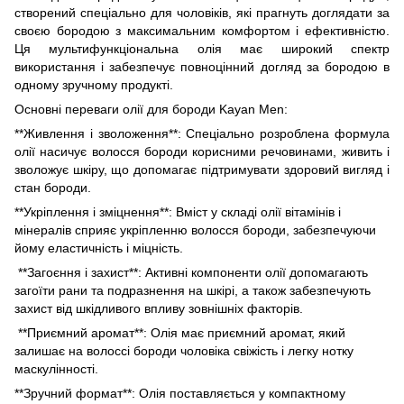
створений спеціально для чоловіків, які прагнуть доглядати за
своєю бородою з максимальним комфортом і ефективністю.
Ця мультифункціональна олія має широкий спектр
використання і забезпечує повноцінний догляд за бородою в
одному зручному продукті.
Основні переваги олії для бороди Kayan Men:
**Живлення і зволоження**: Спеціально розроблена формула
олії насичує волосся бороди корисними речовинами, живить і
зволожує шкіру, що допомагає підтримувати здоровий вигляд і
стан бороди.
**Укріплення і зміцнення**: Вміст у складі олії вітамінів і
мінералів сприяє укріпленню волосся бороди, забезпечуючи
йому еластичність і міцність.
**Загоєння і захист**: Активні компоненти олії допомагають
загоїти рани та подразнення на шкірі, а також забезпечують
захист від шкідливого впливу зовнішніх факторів.
**Приємний аромат**: Олія має приємний аромат, який
залишає на волоссі бороди чоловіка свіжість і легку нотку
маскулінності.
**Зручний формат**: Олія поставляється у компактному