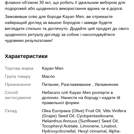
флаконі об'ємом 30 мл, що робить її ідеальним вибором для
подорожей або щоденного використання вдома чи в дорозі.
Замовивши олію для бороди Kayan Men, ви отримаєте
найкращий догляд за вашою бородою і завжди будете
виглядати стильно та доглянуто. Додайте цей продукт до свого
щоденного ритуалу догляду за собою і насолоджуйтеся
чудовими результатами!
Характеристики
Торгова марка
Kayan Men
Група товару
Масло
Призначення
Питание, Разглаживание , Увлажнение
Спосіб
Небагато олії Kayan Men розтерти в
застосування
долонях. Нанести на бороду і надати їй
правильної форми.
Склад
Olea Europaea (Olive) Fruit Oil, Vitis Vinifera
(Grape) Seed Oil, Cyclopentasiloxane,
Helianthus Annuus (Sunflower) Seed Oil,
Tocopheryl Acetate, Limonene, Linalool,
Hydroxycitronellal, Hexyl cinnamal, Alpha-