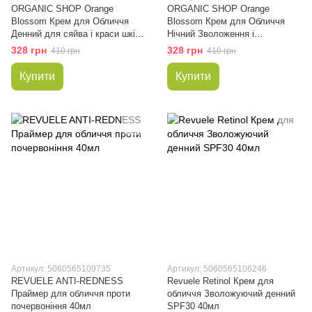
ORGANIC SHOP Orange
ORGANIC SHOP Orange
Blossom Крем для Обличчя
Blossom Крем для Обличчя
Денний для сяйва і краси шкіри
Нічний Зволоження і
Ultimate Illuminating Treatment
Відновлення Perfect Beauty
328 грн
328 грн
410 грн
410 грн
50мл
Sleep Solution 50мл
Купити
Купити
Артикул: 5060565109735
Артикул: 5060565106246
REVUELE ANTI-REDNESS
Revuele Retinol Крем для
Праймер для обличчя проти
обличчя Зволожуючий денний
почервоніння 40мл
SPF30 40мл