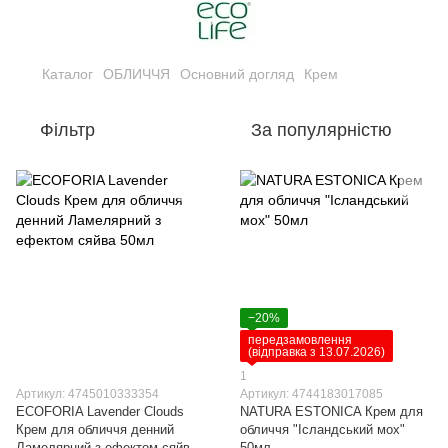
Каталог
ОБЛИЧЧЯ
Основний догляд
Крем
Фільтр
За популярністю
−20%
передзамовлення
(відправка з 13.07.2026)
1
Артикул: 4745010333354
Артикул: 4744183017085
ECOFORIA Lavender Clouds
NATURA ESTONICA Крем для
Крем для обличчя денний
обличчя "Ісландський мох"
Ламелярний з ефектом сяйва
50мл