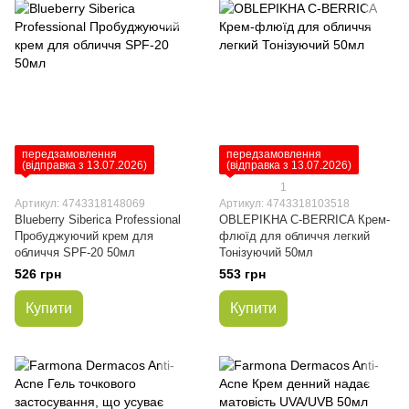
передзамовлення
передзамовлення
(відправка з 13.07.2026)
(відправка з 13.07.2026)
1
Артикул: 4743318148069
Артикул: 4743318103518
Blueberry Siberica Professional
OBLEPIKHA C-BERRICA Крем-
Пробуджуючий крем для
флюїд для обличчя легкий
обличчя SPF-20 50мл
Тонізуючий 50мл
526 грн
553 грн
Купити
Купити