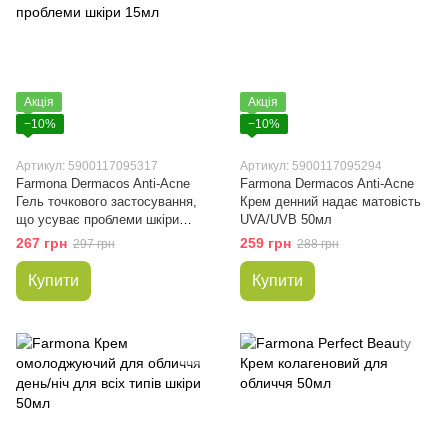
Акція
Акція
−10%
−10%
Артикул: 5900117095317
Артикул: 5900117095294
Farmona Dermacos Anti-Acne
Farmona Dermacos Anti-Acne
Гель точкового застосування,
Крем денний надає матовість
що усуває проблеми шкіри
UVA/UVB 50мл
15мл
267 грн
259 грн
297 грн
288 грн
Купити
Купити