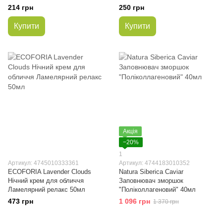
214 грн
250 грн
Купити
Купити
Акція
−20%
1
Артикул: 4745010333361
Артикул: 4744183010352
ECOFORIA Lavender Clouds
Natura Siberica Caviar
Нічний крем для обличчя
Заповнювач зморшок
Ламелярний релакс 50мл
"Поліколлагеновий" 40мл
473 грн
1 096 грн
1 370 грн