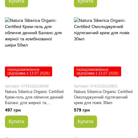
Купити
Купити
передзамовлення
передзамовлення
(відправка з 13.07.2026)
(відправка з 13.07.2026)
Артикул: 4743318118949
Артикул: 4743318118901
Natura Siberica Organic Certified
Natura Siberica Organic Certified
Крем-гель для обличчя денний
Омолоджуючий підтягаючий
Баланс для жирної та
крем для повік 30мл
комбінованої шкіри 50мл
497 грн
579 грн
Купити
Купити