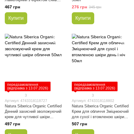
50мл
467 грн
276 грн
345 грн
Купити
Купити
передзамовлення
передзамовлення
(відправка з 13.07.2026)
(відправка з 13.07.2026)
3
3
Артикул: 4743318118727
Артикул: 4743318118802
Natura Siberica Organic Certified
Natura Siberica Organic Certified
Денний захисний зволожуючий
Крем для обличчя Зміцнюючий
крем для чутливої ​​шкіри
для сухої і втомленою шкіри
обличчя 50мл
день і ніч 50мл
497 грн
507 грн