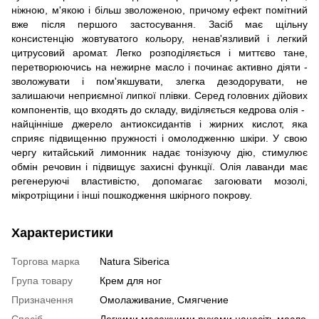
ніжною, м'якою і більш зволоженою, причому ефект помітний
вже після першого застосування. Засіб має щільну
консистенцію жовтуватого кольору, ненав'язливий і легкий
цитрусовий аромат. Легко розподіляється і миттєво тане,
перетворюючись на нежирне масло і починає активно діяти -
зволожувати і пом'якшувати, злегка дезодорувати, не
залишаючи неприємної липкої плівки. Серед головних дійових
компонентів, що входять до складу, виділяється кедрова олія - ​​
найцінніше джерело антиоксидантів і жирних кислот, яка
сприяє підвищенню пружності і омолодженню шкіри. У свою
чергу китайський лимонник надає тонізуючу дію, стимулює
обмін речовин і підвищує захисні функції. Олія лаванди має
регенеруючі властивістю, допомагає загоювати мозолі,
мікротріщини і інші пошкодження шкірного покрову.
Характеристики
Торгова марка
Natura Siberica
Група товару
Крем для ног
Призначення
Омолаживание, Смягчение
Спосіб
Легкими масажними рухами нанесіть масло