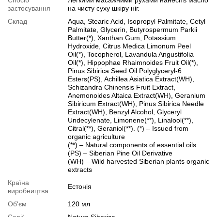
застосування
на чисту суху шкіру ніг.
Склад
Aqua, Stearic Acid, Isopropyl Palmitate, Cetyl
Palmitate, Glycerin, Butyrospermum Parkii
Butter(*), Xanthan Gum, Potassium
Hydroxide, Citrus Medica Limonum Peel
Oil(*), Tocopherol, Lavandula Angustifolia
Oil(*), Hippophae Rhaimnoides Fruit Oil(*),
Pinus Sibirica Seed Oil Polyglyceryl-6
Esters(PS), Achillea Asiatica Extract(WH),
Schizandra Chinensis Fruit Extract,
Anemonoides Altaica Extract(WH), Geranium
Sibiricum Extract(WH), Pinus Sibirica Needle
Extract(WH), Benzyl Alcohol, Glyceryl
Undecylenate, Limonene(**), Linalool(**),
Citral(**), Geraniol(**). (*) – Issued from
organic agriculture
(**) – Natural components of essential oils
(PS) – Siberian Pine Oil Derivative
(WH) – Wild harvested Siberian plants organic
extracts
Країна
Естонія
виробництва
Об'єм
120 мл
Серії
Natura Siberica