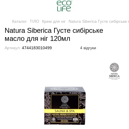
Каталог
ТІЛО
Крем для ніг
Natura Siberica Густе сибірське
Natura Siberica Густе сибірське
масло для ніг 120мл
Артикул:
4744183010499
4 відгуки