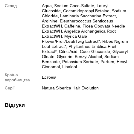
Склад
Aqua, Sodium Coco-Sulfate, Lauryl
Glucoside, Cocamidopropyl Betaine, Sodium
Chloride, Laminaria Saccharina Extract,
Arginine, Eleutherococcus Senticosus
ExtractWH, Caffeine, Picea Obovata Needle
ExtractWH, Angelica Archangelica Root
ExtractWH, Myrica Gale
Flower/Fruit/Leaf/Twig Extract*, Ribes Nigrum
Leaf Extract*, Phyllanthus Emblica Fruit
Extract*, Citric Acid, Coco-Glucoside, Glyceryl
Oleate, Glycerin, Benzyl Alcohol, Sodium
Benzoate, Potassium Sorbate, Parfum, Hexyl
Cinnamal, Linalool.
Країна
Естонія
виробництва
Серії
Natura Siberica Hair Evolution
Відгуки