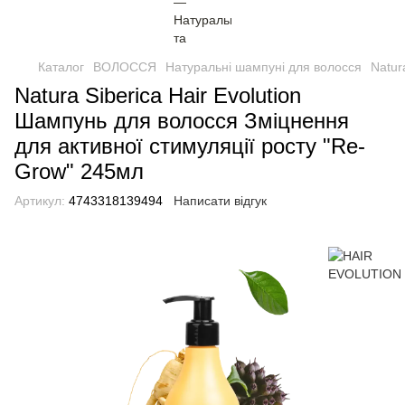
Каталог
ВОЛОССЯ
Натуральні шампуні для волосся
Natur
Natura Siberica Hair Evolution
Шампунь для волосся Зміцнення
для активної стимуляції росту "Re-
Grow" 245мл
Артикул:
4743318139494
Написати відгук