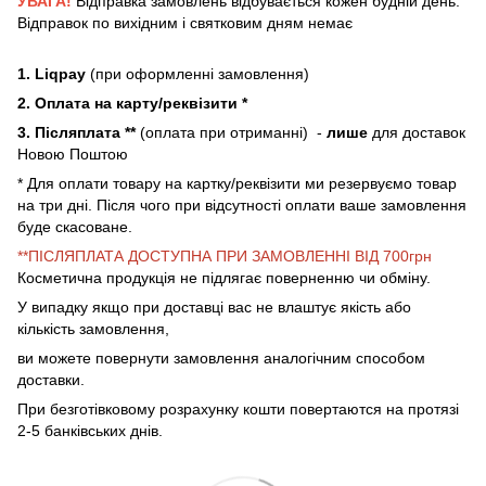
УВАГА!
Відправка замовлень відбувається кожен будній день.
Відправок по вихідним і святковим дням немає
1. Liqpay
(при оформленні замовлення)
2. Оплата на карту/реквізити *
3. Післяплата **
(оплата при отриманні) -
лише
для доставок
Новою Поштою
* Для оплати товару на картку/реквізити ми резервуємо товар
на три дні. Після чого при відсутності оплати ваше замовлення
буде скасоване.
**ПІСЛЯПЛАТА ДОСТУПНА ПРИ ЗАМОВЛЕННІ ВІД 700грн
Косметична продукція не підлягає поверненню чи обміну.
У випадку якщо при доставці вас не влаштує якість або
кількість замовлення,
ви можете повернути замовлення аналогічним способом
доставки.
При безготівковому розрахунку кошти повертаются на протязі
2-5 банківських днів.