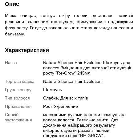
Опис
М'яко очищає, тонізує шкіру голови, доставляє поживні
речовини волосяним фолікулам, стимулюючи і подовжуючи
фазу росту. Готує до завершального етапу догляду-нанесення
бальзаму.
Характеристики
Назва
Natura Siberica Hair Evolution Шампунь для
волосся Зміцнення для активної стимуляції
росту "Re-Grow" 245мл
Торгова марка
Natura Siberica Hair Evolution
Група товару
Шампунь
Тип волосся
Слабке, Для всіх типів
Призначення
Рост, Укрепление
Спосіб
масажними рухами нанести шампунь на
застосування
вологе волосся. Ретельно змити. Для
досягнення найкращого результату
використовувати разом з іншими
продуктами серії "RE-GROW".