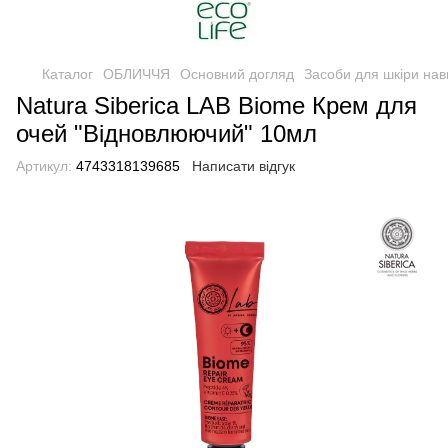
Каталог
ОБЛИЧЧЯ
Основний догляд
Засоби для шкіри нав
Natura Siberica LAB Biome Крем для
очей "Відновлюючий" 10мл
Артикул:
4743318139685
Написати відгук