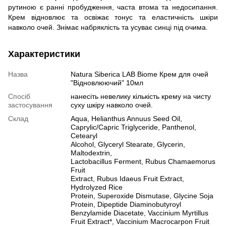
рутиною є ранні пробудження, часта втома та недосипання.
Крем відновлює та освіжає тонус та еластичність шкіри
навколо очей. Знімає набряклість та усуває синці під очима.
Характеристики
Назва
Natura Siberica LAB Biome Крем для очей
"Відновлюючий" 10мл
Спосіб
нанесіть невелику кількість крему на чисту
застосування
суху шкіру навколо очей.
Склад
Aqua, Helianthus Annuus Seed Oil,
Caprylic/Capric Triglyceride, Panthenol,
Cetearyl
Alcohol, Glyceryl Stearate, Glycerin,
Maltodextrin,
Lactobacillus Ferment, Rubus Chamaemorus
Fruit
Extract, Rubus Idaeus Fruit Extract,
Hydrolyzed Rice
Protein, Superoxide Dismutase, Glycine Soja
Protein, Dipeptide Diaminobutyroyl
Benzylamide Diacetate, Vaccinium Myrtillus
Fruit Extract*, Vaccinium Macrocarpon Fruit