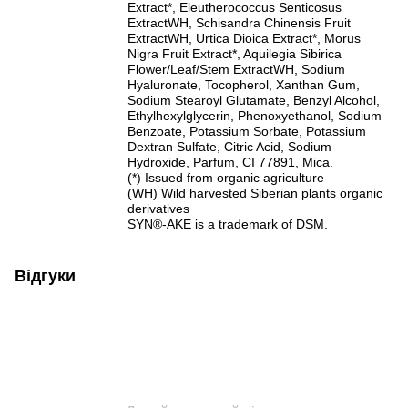
Extract*, Eleutherococcus Senticosus
ExtractWH, Schisandra Chinensis Fruit
ExtractWH, Urtica Dioica Extract*, Morus
Nigra Fruit Extract*, Aquilegia Sibirica
Flower/Leaf/Stem ExtractWH, Sodium
Hyaluronate, Tocopherol, Xanthan Gum,
Sodium Stearoyl Glutamate, Benzyl Alcohol,
Ethylhexylglycerin, Phenoxyethanol, Sodium
Benzoate, Potassium Sorbate, Potassium
Dextran Sulfate, Citric Acid, Sodium
Hydroxide, Parfum, CI 77891, Mica.
(*) Issued from organic agriculture
(WH) Wild harvested Siberian plants organic
derivatives
SYN®-AKE is a trademark of DSM.
Відгуки