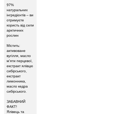
97%
натуральних
інгредієнтів – ви
отримуєте
користь від сили
арктичних
рослин
Містить:
активоване
вугілля, масло
м'яти перцевої,
екстракт ялівцю
сибірського,
екстракт
лимонника,
масло кедра
сибірського.
ЗАБАВНИЙ
ФАКТ!
Ялівець та