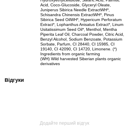
Acid, Coco-Glucoside, Glyceryl Oleate,
Juniperus Sibirica Needle ExtractWH*,
Schisandra Chinensis ExtractWH*, Pinus
Sibirica Seed OilWH*, Hypericum Perforatum
Extract*, Lophanthus Anisatus Extract*, Linum
Usitatissimum Seed Oil*, Menthol, Mentha
Piperita Leaf Oil, Charcoal Powder, Citric Acid,
Benzyl Alcohol, Sodium Benzoate, Potassium
Sorbate, Parfum, CI 28440, CI 15985, CI
19140, CI 42090, CI 14720, Limonene. (*)
Ingredients from organic farming
(WH) Wild harvested Siberian plants organic
derivatives
Відгуки
Додайте перший відгук