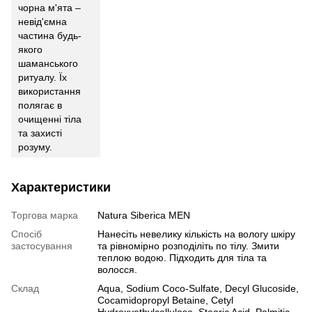
чорна м'ята –
невід'ємна
частина будь-
якого
шаманського
ритуалу. Їх
використання
полягає в
очищенні тіла
та захисті
розуму.
Характеристики
Торгова марка
Natura Siberica MEN
Спосіб
Нанесіть невелику кількість на вологу шкіру
застосування
та рівномірно розподіліть по тілу. Змити
теплою водою. Підходить для тіла та
волосся.
Склад
Aqua, Sodium Coco-Sulfate, Decyl Glucoside,
Cocamidopropyl Betaine, Cetyl
Hydroxyethylcellulose, Stearic Acid, Palmitic