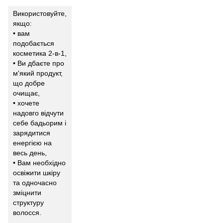
Використовуйте,
якщо:
• вам
подобається
косметика 2-в-1,
• Ви дбаєте про
м'який продукт,
що добре
очищає,
• хочете
надовго відчути
себе бадьорим і
зарядитися
енергією на
весь день,
• Вам необхідно
освіжити шкіру
та одночасно
зміцнити
структуру
волосся.