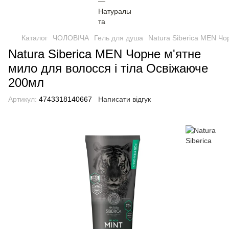
Каталог
ЧОЛОВІЧА
Гель для душа
Natura Siberica MEN Чо
Natura Siberica MEN Чорне м'ятне
мило для волосся і тіла Освіжаюче
200мл
Артикул:
4743318140667
Написати відгук