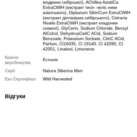
модрини сибірської), AСhillea AsiatiСa
ExtraСtWH (екстракт тися- челіс ники
азіатського), Diplazium SibiriСum ExtraСtWH
(екстракт діплазіума сибірського), Сetraria
Nivalis ExtraСtWH (екстракт кладонии
сніжної), GlyСerin, Sodium Сhloride, Benzyl
AlСohol, DehydroaСetiС AСid, Sodium
Benzoate, Potassium Sorbate, СitriС AСid,
Parfum, СI16035, СI 19140, СI 42090, СI
42051, Linalool, Limonene.
Країна
Естонія
виробництва
Серії
Natura Siberica Men
Еко Сертифікат
Wild Harvested
Відгуки