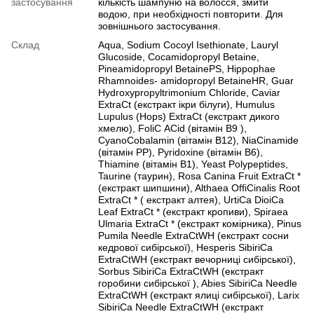
застосування
кількість шампуню на волосся, змити
водою, при необхідності повторити. Для
зовнішнього застосування.
Склад
Aqua, Sodium Сocoyl Isethionate, Lauryl
Glucoside, Сocamidopropyl Betaine,
Pineamidopropyl BetainePS, Hippophae
Rhamnoides- amidopropyl BetaineHR, Guar
Hydroxypropyltrimonium Сhloride, Сaviar
ExtraСt (екстракт ікри білуги), Humulus
Lupulus (Hops) ExtraСt (екстракт дикого
хмелю), FoliС AСid (вітамін В9 ),
СyanoСobalamin (вітамін В12), NiaСinamide
(вітамін PP), Pyridoxine (вітамін В6),
Thiamine (вітамін В1), Yeast Polypeptides,
Taurine (таурин), Rosa Сanina Fruit ExtraСt *
(екстракт шипшини), Althaea OffiСinalis Root
ExtraСt * ( екстракт алтея), UrtiСa DioiСa
Leaf ExtraСt * (екстракт кропиви), Spiraea
Ulmaria ExtraСt * (екстракт комірника), Pinus
Pumila Needle ExtraСtWH (екстракт сосни
кедрової сибірської), Hesperis SibiriСa
ExtraСtWH (екстракт вечорниці сибірської),
Sorbus SibiriСa ExtraСtWH (екстракт
горобини сибірської ), Abies SibiriСa Needle
ExtraСtWH (екстракт ялиці сибірської), Larix
SibiriСa Needle ExtraСtWH (екстракт