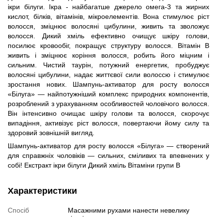
ікри білуги. Ікра - найбагатше джерело омега-3 та жирних
кислот, білків, вітамінів, мікроелементів. Вона стимулює ріст
волосся, зміцнює волосяні цибулини, живить та зволожує
волосся. Дикий хміль ефективно очищує шкіру голови,
посилює кровообіг, покращує структуру волосся. Вітамін В
живить і зміцнює коріння волосся, робить його міцним і
сильним. Чистий таурін, потужний енергетик, пробуджує
волосяні цибулини, надає життєвої сили волоссю і стимулює
зростання нових. Шампунь-активатор для росту волосся
«Білуга» — найпотужніший комплекс природних компонентів,
розроблений з урахуванням особливостей чоловічого волосся.
Він інтенсивно очищає шкіру голови та волосся, скорочує
випадіння, активізує ріст волосся, повертаючи йому силу та
здоровий зовнішній вигляд.
Шампунь-активатор для росту волосся «Білуга» — створений
для справжніх чоловіків — сильних, сміливих та впевнених у
собі! Екстракт ікри білуги Дикий хміль Вітаміни групи В
Характеристики
Спосіб
Масажними рухами нанести невелику