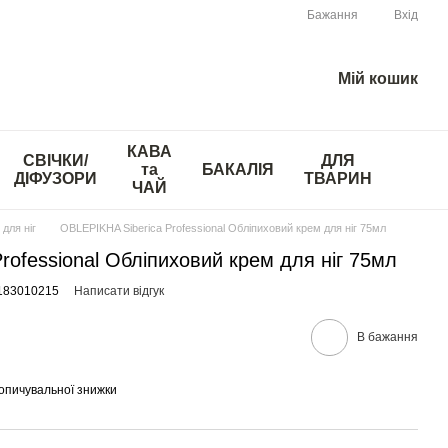
Бажання
Вхід
Мій кошик
КАВА
СВІЧКИ/
ДЛЯ
та
БАКАЛІЯ
ДІФУЗОРИ
ТВАРИН
ЧАЙ
для ніг
OBLEPIKHA Siberica Professional Обліпиховий крем для ніг 75мл
rofessional Обліпиховий крем для ніг 75мл
4183010215
Написати відгук
В бажання
опичувальної знижки