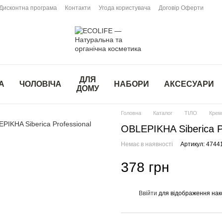
Дисконтна програма
Контакти
Угода користувача
Договір Оферти
ДЛЯ
А
ЧОЛОВІЧА
НАБОРИ
АКСЕСУАРИ
ДОМУ
Головна
Каталог
ТІЛО
Крем 
OBLEPIKHA Siberica P
Немає в наявності
Артикул: 474
378 грн
Ввійти
для відображення нак
%