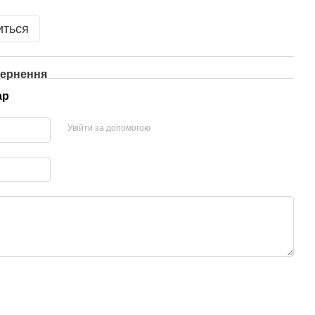
иться
ернення
ар
Увійти за допомогою