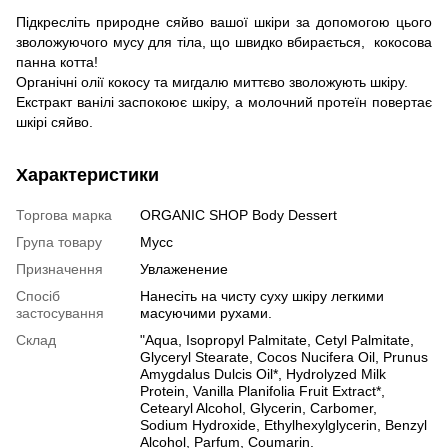
Підкресліть природне сяйво вашої шкіри за допомогою цього
зволожуючого мусу для тіла, що швидко вбирається, кокосова
панна котта!
Органічні олії кокосу та мигдалю миттєво зволожують шкіру.
Екстракт ванілі заспокоює шкіру, а молочний протеїн повертає
шкірі сяйво.
Характеристики
Торгова марка
ORGANIC SHOP Body Dessert
Група товару
Мусс
Призначення
Увлаженение
Спосіб
Нанесіть на чисту суху шкіру легкими
застосування
масуючими рухами.
Склад
"Aqua, Isopropyl Palmitate, Cetyl Palmitate,
Glyceryl Stearate, Cocos Nucifera Oil, Prunus
Amygdalus Dulcis Oil*, Hydrolyzed Milk
Protein, Vanilla Planifolia Fruit Extract*,
Cetearyl Alcohol, Glycerin, Carbomer,
Sodium Hydroxide, Ethylhexylglycerin, Benzyl
Alcohol, Parfum, Coumarin.