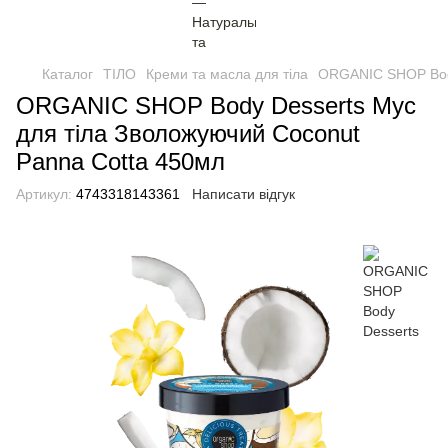
Каталог
ТІЛО
Креми та масла для тіла
ORGANIC SHOP Body
ORGANIC SHOP Body Desserts Мус
для тіла Зволожуючий Coconut
Panna Cotta 450мл
Артикул:
4743318143361
Написати відгук