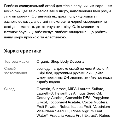
Глибоко очищувальний скраб для тіла з полуничним варенням
ніжно очищає та оновлює вашу шкіру, наповнюючи ваш розум
літніми мріями. Органічний екстракт полуниці живить і
заспокоює шкіру, а органічні екстракти чорної смородини та
асаї допомагають детоксикувати шкіру. Олія малини та
кісточок брусниці забезпечує глибоке очищення, що робить
вашу шкіру пружною та еластичною.
Характеристики
Торгова марка
Organic Shop Body Desserts
Спосіб
розподіліть детокс-скраб на чистій вологій
застосування
шкірі тіла, круговими рухами очищайте
шкіру протягом 2-4 хвилин, змийте залишки
скрабу водою.
Склад
Glycerin, Sucrose, MIPA-Laureth Sulfate,
Laureth-3, Helianthus Annuus Seed Oil,
Cetearyl Alcohol, Cocamide DEA, Propylene
Glycol, Tocopheryl Acetate, Cocos Nucifera
Fruit Powder, Rubus Idaeus Fruit, Vaccinium
Vitis-Idaea Seed Oil, Ribes Nigrum Leaf
Water*, Fragaria Vesca Fruit Extract*. Rubus