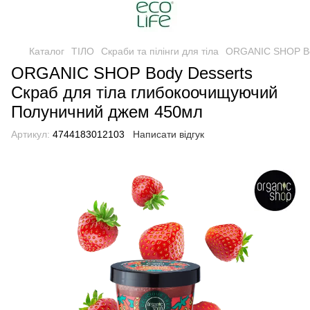
Каталог
ТІЛО
Скраби та пілінги для тіла
ORGANIC SHOP Bod
ORGANIC SHOP Body Desserts
Скраб для тіла глибокоочищуючий
Полуничний джем 450мл
Артикул:
4744183012103
Написати відгук