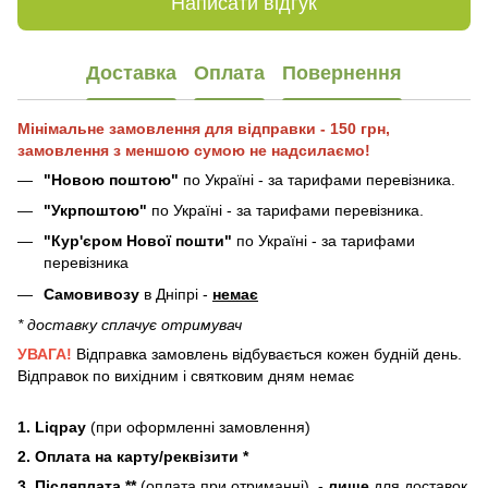
Написати відгук
Доставка
Оплата
Повернення
Мінімальне замовлення для відправки - 150 грн,
замовлення з меншою сумою не надсилаємо!
"Новою поштою"
по Україні - за тарифами перевізника.
"Укрпоштою"
по Україні - за тарифами перевізника.
"Кур'єром Нової пошти"
по Україні - за тарифами
перевізника
Самовивозу
в Дніпрі -
немає
* доставку сплачує отримувач
УВАГА!
Відправка замовлень відбувається кожен будній день.
Відправок по вихідним і святковим дням немає
1. Liqpay
(при оформленні замовлення)
2. Оплата на карту/реквізити *
3. Післяплата **
(оплата при отриманні) -
лише
для доставок