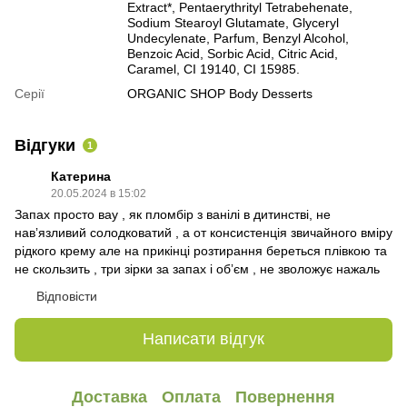
Extract*, Pentaerythrityl Tetrabehenate,
Sodium Stearoyl Glutamate, Glyceryl
Undecylenate, Parfum, Benzyl Alcohol,
Benzoic Acid, Sorbic Acid, Citric Acid,
Caramel, CI 19140, CI 15985.
Серії
ORGANIC SHOP Body Desserts
Відгуки
1
Катерина
20.05.2024 в 15:02
Запах просто вау , як пломбір з ванілі в дитинстві, не
навʼязливий солодковатий , а от консистенція звичайного вміру
рідкого крему але на прикінці розтирання береться плівкою та
не скользить , три зірки за запах і обʼєм , не зволожує нажаль
Відповісти
Написати відгук
Доставка
Оплата
Повернення