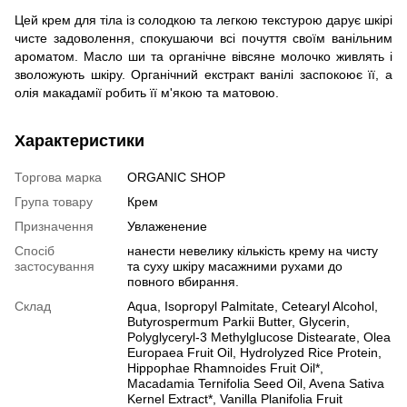
Цей крем для тіла із солодкою та легкою текстурою дарує шкірі
чисте задоволення, спокушаючи всі почуття своїм ванільним
ароматом. Масло ши та органічне вівсяне молочко живлять і
зволожують шкіру. Органічний екстракт ванілі заспокоює її, а
олія макадамії робить її м'якою та матовою.
Характеристики
Торгова марка
ORGANIC SHOP
Група товару
Крем
Призначення
Увлаженение
Спосіб
нанести невелику кількість крему на чисту
застосування
та суху шкіру масажними рухами до
повного вбирання.
Склад
Aqua, Isopropyl Palmitate, Cetearyl Alcohol,
Butyrospermum Parkii Butter, Glycerin,
Polyglyceryl-3 Methylglucose Distearate, Olea
Europaea Fruit Oil, Hydrolyzed Rice Protein,
Hippophae Rhamnoides Fruit Oil*,
Macadamia Ternifolia Seed Oil, Avena Sativa
Kernel Extract*, Vanilla Planifolia Fruit