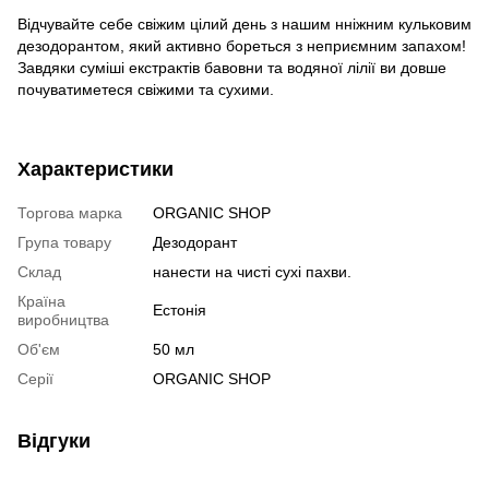
Відчувайте себе свіжим цілий день з нашим нніжним кульковим
дезодорантом, який активно бореться з неприємним запахом!
Завдяки суміші екстрактів бавовни та водяної лілії ви довше
почуватиметеся свіжими та сухими.
Характеристики
Торгова марка
ORGANIC SHOP
Група товару
Дезодорант
Склад
нанести на чисті сухі пахви.
Країна
Естонія
виробництва
Об'єм
50 мл
Серії
ORGANIC SHOP
Відгуки