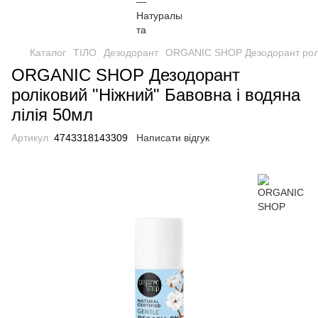
Каталог
ТІЛО
Дезодорант
ORGANIC SHOP Дезодорант ролік
ORGANIC SHOP Дезодорант
роліковий "Ніжний" Бавовна і водяна
лілія 50мл
Артикул:
4743318143309
Написати відгук