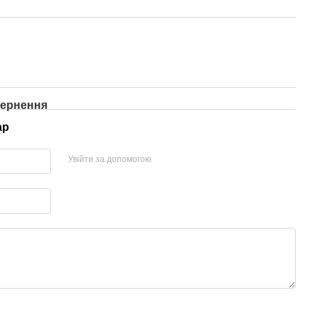
ернення
ар
Увійти за допомогою