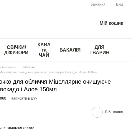
Бажання
Вхід
Мій кошик
КАВА
СВІЧКИ/
ДЛЯ
та
БАКАЛІЯ
ДІФУЗОРИ
ТВАРИН
ЧАЙ
Очищення
Молочко
целлярне очищуюче для всіх типів шкіри Авокадо і Алое 150мл
ко для обличчя Міцеллярне очищуюче
Авокадо і Алое 150мл
1060
Написати відгук
В бажання
опичувальної знижки