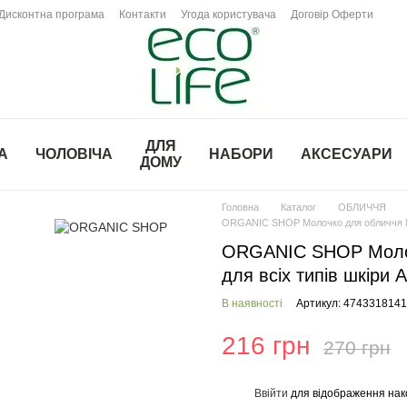
Дисконтна програма
Контакти
Угода користувача
Договір Оферти
ДЛЯ
А
ЧОЛОВІЧА
НАБОРИ
АКСЕСУАРИ
ДОМУ
Головна
Каталог
ОБЛИЧЧЯ
ORGANIC SHOP Молочко для обличчя Мі
ORGANIC SHOP Молоч
для всіх типів шкіри 
В наявності
Артикул: 474331814
216 грн
270 грн
Ввійти
для відображення нак
%