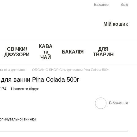
Бажання
Вхід
Мій кошик
КАВА
СВІЧКИ/
ДЛЯ
та
БАКАЛІЯ
ДІФУЗОРИ
ТВАРИН
ЧАЙ
та піна для ванн
ORGANIC SHOP Сіль для ванни Pina Colada 500г
ля ванни Pina Colada 500г
5174
Написати відгук
В бажання
опичувальної знижки