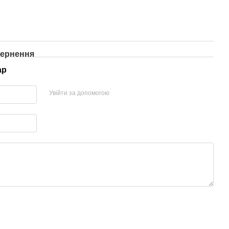
ернення
ар
Увійти за допомогою