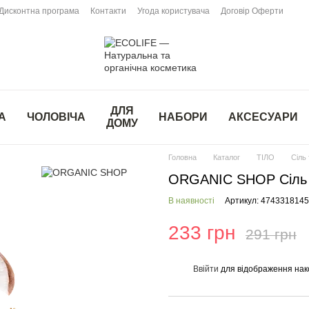
Дисконтна програма
Контакти
Угода користувача
Договір Оферти
ДЛЯ
А
ЧОЛОВІЧА
НАБОРИ
АКСЕСУАРИ
ДОМУ
Головна
Каталог
ТІЛО
Сіль 
ORGANIC SHOP Сіль д
В наявності
Артикул: 474331814
233 грн
291 грн
Ввійти
для відображення нак
%