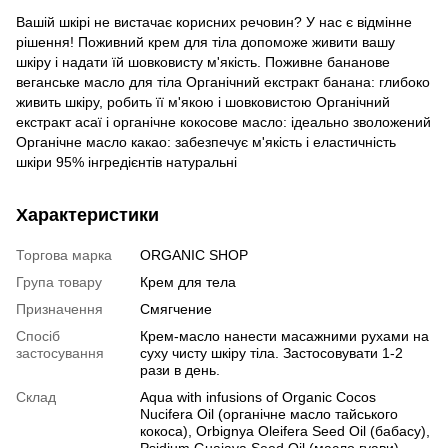
Вашій шкірі не вистачає корисних речовин? У нас є відмінне
рішення! Поживний крем для тіла допоможе живити вашу
шкіру і надати їй шовковисту м'якість. Поживне бананове
веганське масло для тіла Органічний екстракт банана: глибоко
живить шкіру, робить її м'якою і шовковистою Органічний
екстракт асаї і органічне кокосове масло: ідеально зволожений
Органічне масло какао: забезпечує м'якість і еластичність
шкіри 95% інгредієнтів натуральні
Характеристики
Торгова марка
ORGANIC SHOP
Група товару
Крем для тела
Призначення
Смягчение
Спосіб
Крем-масло нанести масажними рухами на
застосування
суху чисту шкіру тіла. Застосовувати 1-2
рази в день.
Склад
Aqua with infusions of Organic Cocos
Nucifera Oil (органічне масло тайського
кокоса), Orbignya Oleifera Seed Oil (бабасу),
Psidium Guajava Seed Oil (масло гуави),