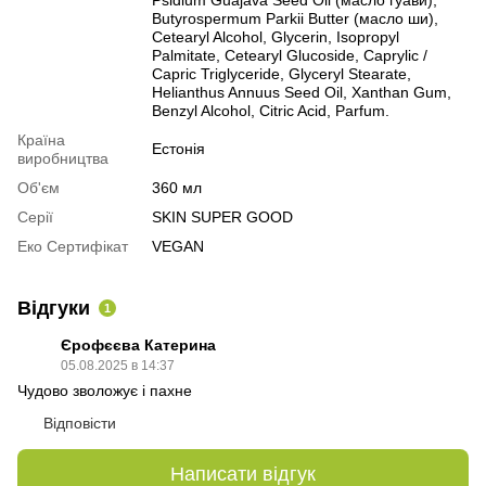
Butyrospermum Parkii Butter (масло ши),
Cetearyl Alcohol, Glycerin, Isopropyl
Palmitate, Cetearyl Glucoside, Caprylic /
Capric Triglyceride, Glyceryl Stearate,
Helianthus Annuus Seed Oil, Xanthan Gum,
Benzyl Alcohol, Citric Acid, Parfum.
Країна
Естонія
виробництва
Об'єм
360 мл
Серії
SKIN SUPER GOOD
Еко Сертифікат
VEGAN
Відгуки
1
Єрофєєва Катерина
05.08.2025 в 14:37
Чудово зволожує і пахне
Відповісти
Написати відгук