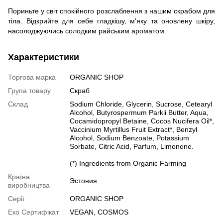
Пориньте у світ спокійного розслаблення з нашим скрабом для
тіла. Відкрийте для себе гладкішу, м'яку та оновлену шкіру,
насолоджуючись солодким райським ароматом.
Характеристики
Торгова марка
ORGANIC SHOP
Група товару
Скраб
Склад
Sodium Chloride, Glycerin, Sucrose, Cetearyl
Alcohol, Butyrospermum Parkii Butter, Aqua,
Cocamidopropyl Betaine, Cocos Nucifera Oil*,
Vaccinium Myrtillus Fruit Extract*, Benzyl
Alcohol, Sodium Benzoate, Potassium
Sorbate, Citric Acid, Parfum, Limonene.
(*) Ingredients from Organic Farming
Країна
Эстония
виробництва
Серії
ORGANIC SHOP
Еко Сертифікат
VEGAN, COSMOS