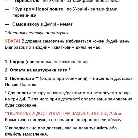
"Укрпоштою"
по Україні - за тарифами перевізника.
"Кур'єром Нової пошти"
по Україні - за тарифами
перевізника
Самовивозу
в Дніпрі -
немає
* доставку сплачує отримувач
УВАГА!
Відправка замовлень відбувається кожен будній день.
Відправок по вихідним і святковим дням немає
1. Liqpay
(при оформленні замовлення)
2. Оплата на карту/реквізити *
3. Післяплата **
(оплата при отриманні) -
лише
для доставок
Новою Поштою
* Для оплати товару на картку/реквізити ми резервуємо товар
на три дні. Після чого при відсутності оплати ваше замовлення
буде скасоване.
**ПІСЛЯПЛАТА ДОСТУПНА ПРИ ЗАМОВЛЕННІ ВІД 700грн
Косметична продукція не підлягає поверненню чи обміну.
У випадку якщо при доставці вас не влаштує якість або
кількість замовлення,