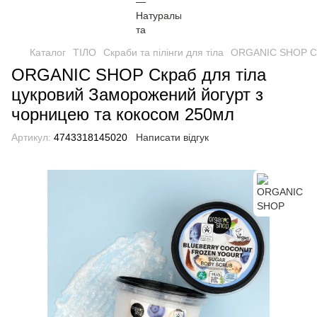
Каталог
ТІЛО
Скраби та пілінги для тіла
ORGANIC SHOP Скр
ORGANIC SHOP Скраб для тіла
цукровий Заморожений йогурт з
чорницею та кокосом 250мл
Артикул:
4743318145020
Написати відгук