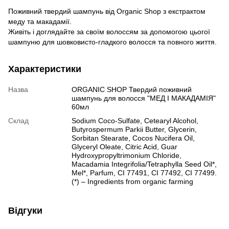
Поживний твердий шампунь від Organic Shop з екстрактом
меду та макадамії.
Живіть і доглядайте за своїм волоссям за допомогою цьогої
шампуню для шовковисто-гладкого волосся та повного життя.
Характеристики
Назва
ORGANIC SHOP Твердий поживний
шампунь для волосся "МЕД І МАКАДАМІЯ"
60мл
Склад
Sodium Coco-Sulfate, Cetearyl Alcohol,
Butyrospermum Parkii Butter, Glycerin,
Sorbitan Stearate, Cocos Nucifera Oil,
Glyceryl Oleate, Citric Acid, Guar
Hydroxypropyltrimonium Chloride,
Macadamia Integrifolia/Tetraphylla Seed Oil*,
Mel*, Parfum, CI 77491, CI 77492, CI 77499.
(*) – Ingredients from organic farming
Відгуки