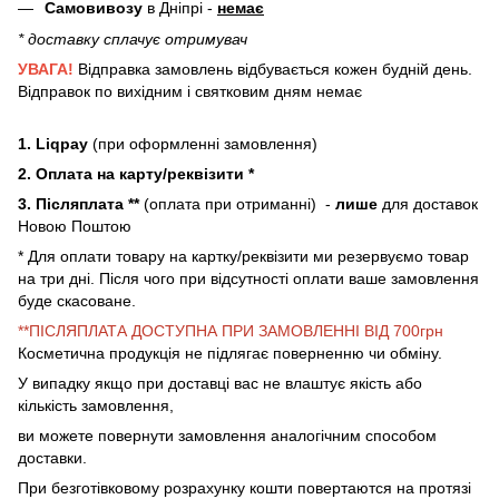
Самовивозу
в Дніпрі -
немає
* доставку сплачує отримувач
УВАГА!
Відправка замовлень відбувається кожен будній день.
Відправок по вихідним і святковим дням немає
1. Liqpay
(при оформленні замовлення)
2. Оплата на карту/реквізити *
3. Післяплата **
(оплата при отриманні) -
лише
для доставок
Новою Поштою
* Для оплати товару на картку/реквізити ми резервуємо товар
на три дні. Після чого при відсутності оплати ваше замовлення
буде скасоване.
**ПІСЛЯПЛАТА ДОСТУПНА ПРИ ЗАМОВЛЕННІ ВІД 700грн
Косметична продукція не підлягає поверненню чи обміну.
У випадку якщо при доставці вас не влаштує якість або
кількість замовлення,
ви можете повернути замовлення аналогічним способом
доставки.
При безготівковому розрахунку кошти повертаются на протязі