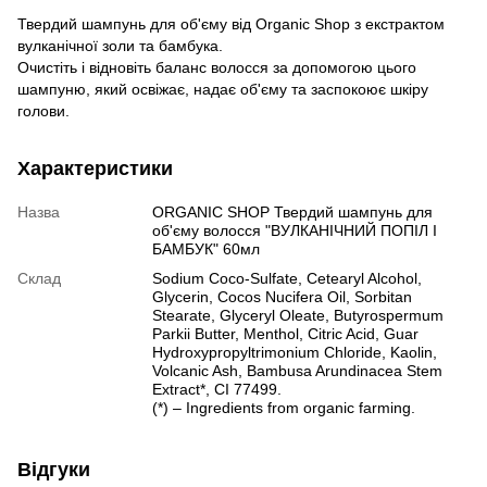
Твердий шампунь для об'єму від Organic Shop з екстрактом
вулканічної золи та бамбука.
Очистіть і відновіть баланс волосся за допомогою цього
шампуню, який освіжає, надає об'єму та заспокоює шкіру
голови.
Характеристики
Назва
ORGANIC SHOP Твердий шампунь для
об'єму волосся "ВУЛКАНІЧНИЙ ПОПІЛ І
БАМБУК" 60мл
Склад
Sodium Coco-Sulfate, Cetearyl Alcohol,
Glycerin, Cocos Nucifera Oil, Sorbitan
Stearate, Glyceryl Oleate, Butyrospermum
Parkii Butter, Menthol, Citric Acid, Guar
Hydroxypropyltrimonium Chloride, Kaolin,
Volcanic Ash, Bambusa Arundinacea Stem
Extract*, CI 77499.
(*) – Ingredients from organic farming.
Відгуки