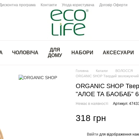
Дисконтна програма
Контакти
Угода користувача
Договір Оферти
ДЛЯ
А
ЧОЛОВІЧА
НАБОРИ
АКСЕСУАРИ
ДОМУ
Головна
Каталог
ВОЛОССЯ
ORGANIC SHOP Твердий зволожуючий 
ORGANIC SHOP Тверд
"АЛОЕ ТА БАОБАБ" 
Немає в наявності
Артикул: 474
318 грн
Ввійти
для відображення нак
%