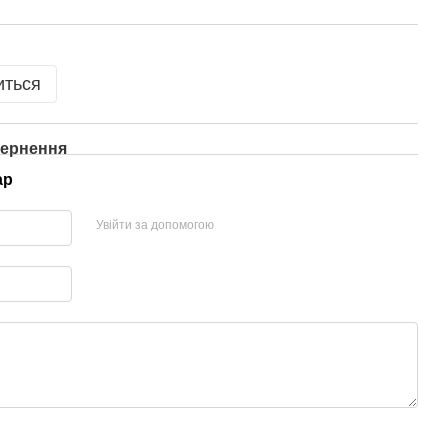
иться
ернення
ар
Увійти за допомогою