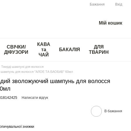
Бажання
Вхід
Мій кошик
КАВА
СВІЧКИ/
ДЛЯ
та
БАКАЛІЯ
ДІФУЗОРИ
ТВАРИН
ЧАЙ
Тверді шампуні для волосся
шампунь для волосся "АЛОЕ ТА БАОБАБ" 60мл
ий зволожуючий шампунь для волосся
60мл
3318142425
Написати відгук
В бажання
опичувальної знижки