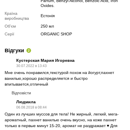
Parfum, Benzyl Alcohol, Benzoic Acid, Iron
Oxides.
Країна
Естонія
виробництва
Об'єм
250 мл
Серії
ORGANIC SHOP
Відгуки
2
Кустерская Мария Игоревна
30.07.2022 в 13:43
Мне очень понравился,текстурой похож на йогурт,пахнет
ванилью,хорошо распределяется и быстро
впитывается,отличный
Відповісти
Людмила
06.08.2018 в 08:44
Один из лучших муссов для тела! Не жирный, легкий, мега-
ароматный, пахнет ванилью очень вкусно, на коже пахнет
только в первые минут 15-20, аромат не раздражает ♥ Для