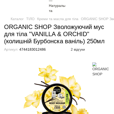
Каталог
ТІЛО
Креми та масла для тіла
ORGANIC SHOP Звол
ORGANIC SHOP Зволожуючий мус
для тіла "VANILLA & ORCHID"
(колишній Бурбонска ваніль) 250мл
Артикул:
4744183012486
2 відгуки