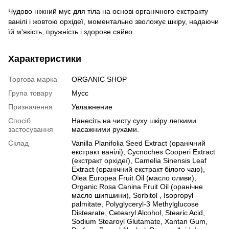
Чудово ніжний мус для тіла на основі органічного екстракту
ванілі і жовтою орхідеї, моментально зволожує шкіру, надаючи
їй м'якість, пружність і здорове сяйво.
Характеристики
Торгова марка
ORGANIC SHOP
Група товару
Мусс
Призначення
Увлажнение
Спосіб
Нанесіть на чисту суху шкіру легкими
застосування
масажними рухами.
Склад
Vanilla Planifolia Seed Extract (оранічний
екстракт ванілі), Cycnoches Cooperi Extract
(екстракт орхідеї), Camelia Sinensis Leaf
Extract (оранічний екстракт білого чаю),
Olea Europea Fruit Oil (масло оливи),
Organic Rosa Canina Fruit Oil (оранічне
масло шипшини), Sorbitol , Isopropyl
palmitate, Polyglyceryl-3 Methylglucose
Distearate, Cetearyl Alcohol, Stearic Acid,
Sodium Stearoyl Glutamate, Xantan Gum,