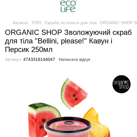
Каталог
ТІЛО
Скраби та пілінги для тіла
ORGANIC SHOP Звол
ORGANIC SHOP Зволожуючий скраб
для тіла "Bellini, please!" Кавун і
Персик 250мл
Артикул:
4743318144047
Написати відгук