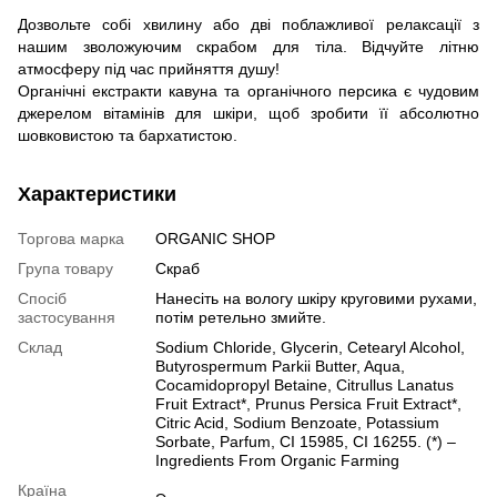
Дозвольте собі хвилину або дві поблажливої релаксації з
нашим зволожуючим скрабом для тіла. Відчуйте літню
атмосферу під час прийняття душу!
Органічні екстракти кавуна та органічного персика є чудовим
джерелом вітамінів для шкіри, щоб зробити її абсолютно
шовковистою та бархатистою.
Характеристики
Торгова марка
ORGANIC SHOP
Група товару
Скраб
Спосіб
Нанесіть на вологу шкіру круговими рухами,
застосування
потім ретельно змийте.
Склад
Sodium Chloride, Glycerin, Cetearyl Alcohol,
Butyrospermum Parkii Butter, Aqua,
Cocamidopropyl Betaine, Citrullus Lanatus
Fruit Extract*, Prunus Persica Fruit Extract*,
Citric Acid, Sodium Benzoate, Potassium
Sorbate, Parfum, CI 15985, CI 16255. (*) –
Ingredients From Organic Farming
Країна