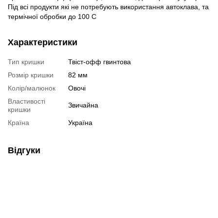
Під всі продукти які не потребують використання автоклава, та
термічної обробки до 100 С
Характеристики
Тип кришки
Твіст-офф гвинтова
Розмір кришки
82 мм
Колір/малюнок
Овочі
Властивості
Звичайна
кришки
Країна
Україна
Відгуки