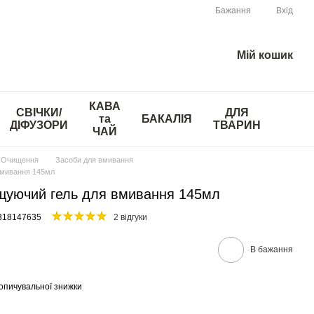
Бажання
Вхід
Мій кошик
КАВА
СВІЧКИ/
ДЛЯ
та
БАКАЛІЯ
ДІФУЗОРИ
ТВАРИН
ЧАЙ
Очищення
Засоби для вмивання
 вмивання 145мл
ищуючий гель для вмивання 145мл
3318147635
2 відгуки
В бажання
опичувальної знижки