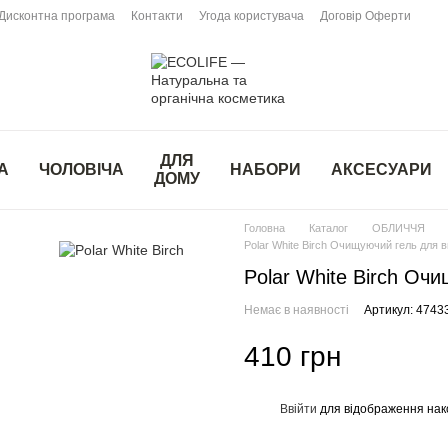
Дисконтна програма
Контакти
Угода користувача
Договір Оферти
ДЛЯ
А
ЧОЛОВІЧА
НАБОРИ
АКСЕСУАРИ
ДОМУ
Головна
Каталог
ОБЛИЧЧЯ
Polar White Birch Очищуючий гель для
Polar White Birch Оч
Немає в наявності
Артикул: 474
410 грн
Ввійти
для відображення нак
%