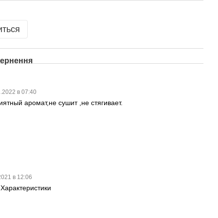
иться
ернення
.2022 в 07:40
тный аромат,не сушит ,не стягивает.
2021 в 12:06
 Характеристики