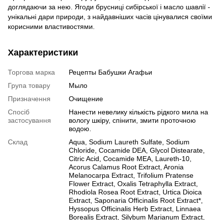
доглядаючи за нею. Ягоди брусниці сибірської і масло шавлії -
унікальні дари природи, з найдавніших часів цінувалися своїми
корисними властивостями.
Характеристики
Торгова марка
Рецепты Бабушки Агафьи
Група товару
Мыло
Призначення
Очищение
Спосіб
Нанести невелику кількість рідкого мила на
застосування
вологу шкіру, спінити, змити проточною
водою.
Склад
Aqua, Sodium Laureth Sulfate, Sodium
Chloride, Cocamide DEA, Glycol Distearate,
Citric Acid, Cocamide MEA, Laureth-10,
Acorus Calamus Root Extract, Aronia
Melanocarpa Extract, Trifolium Pratense
Flower Extract, Oxalis Tetraphylla Extract,
Rhodiola Rosea Root Extract, Urtica Dioica
Extract, Saponaria Officinalis Root Extract*,
Hyssopus Officinalis Herb Extract, Linnaea
Borealis Extract, Silybum Marianum Extract,