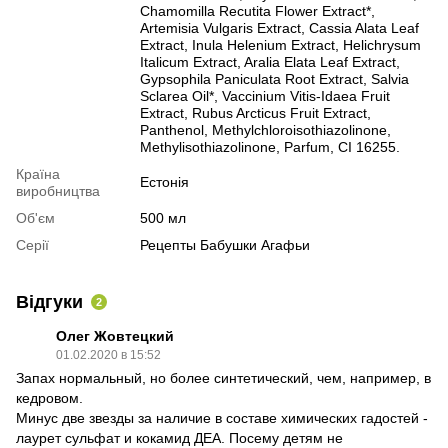
Chamomilla Recutita Flower Extract*,
Artemisia Vulgaris Extract, Cassia Alata Leaf
Extract, Inula Helenium Extract, Helichrysum
Italicum Extract, Aralia Elata Leaf Extract,
Gypsophila Paniculata Root Extract, Salvia
Sclarea Oil*, Vaccinium Vitis-Idaea Fruit
Extract, Rubus Arcticus Fruit Extract,
Panthenol, Methylchloroisothiazolinone,
Methylisothiazolinone, Parfum, CI 16255.
Країна
Естонія
виробництва
Об'єм
500 мл
Серії
Рецепты Бабушки Агафьи
Відгуки
2
Олег Жовтецкий
01.02.2020 в 15:52
Запах нормальный, но более синтетический, чем, например, в
кедровом.
Минус две звезды за наличие в составе химических гадостей -
лаурет сульфат и кокамид ДЕА. Посему детям не