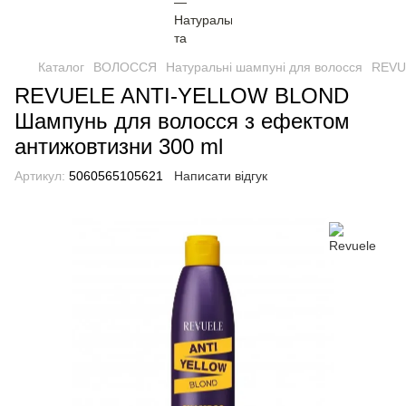
Каталог
ВОЛОССЯ
Натуральні шампуні для волосся
REVU
REVUELE ANTI-YELLOW BLOND
Шампунь для волосся з ефектом
антижовтизни 300 ml
Артикул:
5060565105621
Написати відгук