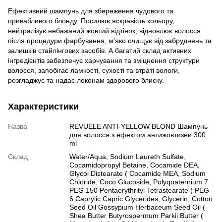
Ефективний шампунь для збереження чудового та
привабливого блонду. Посилює яскравість кольору,
нейтралізує небажаний жовтий відтінок, відновлює волосся
після процедури фарбування, м'яко очищує від забруднень та
залишків стайлінгових засобів. А багатий склад активних
інгредієнтів забезпечує харчування та зміцнення структури
волосся, запобігає ламкості, сухості та втраті вологи,
розгладжує та надає локонам здорового блиску.
Характеристики
Назва
REVUELE ANTI-YELLOW BLOND Шампунь
для волосся з ефектом антижовтизни 300
ml
Склад
Water/Aqua, Sodium Laureth Sulfate,
Cocamidopropyl Betaine, Cocamide DEA,
Glycol Distearate ( Cocamide MEA, Sodium
Chloride, Coco Glucoside, Polyquaternium 7
PEG 150 Pentaerythrityl Tetrastearate ( PEG
6 Caprylic Capric Glycerides, Glycerin, Cotton
Seed Oil Gossypium Herbaceum Seed Oil (
Shea Butter Butyrospermum Parkii Butter (