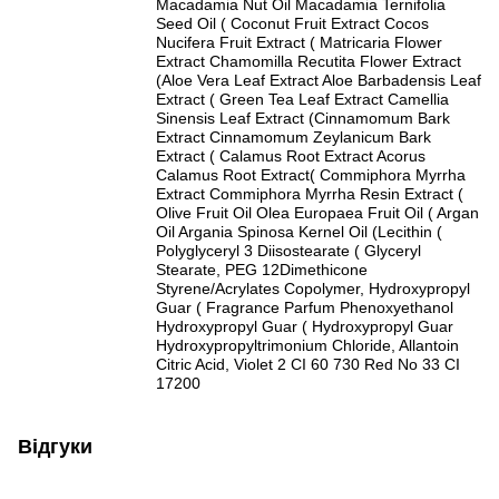
Macadamia Nut Oil Macadamia Ternifolia
Seed Oil ( Coconut Fruit Extract Cocos
Nucifera Fruit Extract ( Matricaria Flower
Extract Chamomilla Recutita Flower Extract
(Aloe Vera Leaf Extract Aloe Barbadensis Leaf
Extract ( Green Tea Leaf Extract Camellia
Sinensis Leaf Extract (Cinnamomum Bark
Extract Cinnamomum Zeylanicum Bark
Extract ( Calamus Root Extract Acorus
Calamus Root Extract( Commiphora Myrrha
Extract Commiphora Myrrha Resin Extract (
Olive Fruit Oil Olea Europaea Fruit Oil ( Argan
Oil Argania Spinosa Kernel Oil (Lecithin (
Polyglyceryl 3 Diisostearate ( Glyceryl
Stearate, PEG 12Dimethicone
Styrene/Acrylates Copolymer, Hydroxypropyl
Guar ( Fragrance Parfum Phenoxyethanol
Hydroxypropyl Guar ( Hydroxypropyl Guar
Hydroxypropyltrimonium Chloride, Allantoin
Citric Acid, Violet 2 CI 60 730 Red No 33 CI
17200
Відгуки