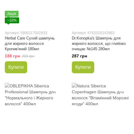
Акція
−10%
Артикул: 5900117002933
Артикул: 4743318142883
Herbal Care Сухий шампунь
Dr.Konopka's Шампунь для
для жирного волосся
жирного волосся, що глибоко
Кропив'яний 180мл
очищає №145 280мл
188 грн
287 грн
209 грн
Купити
Купити