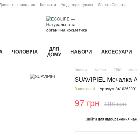
Дисконтна програма
Контакти
Угода користувача
Договір Оферти
ДЛЯ
А
ЧОЛОВІЧА
НАБОРИ
АКСЕСУАРИ
ДОМУ
Головна
Каталог
ТІЛО
Аксе
SUAVIPIEL Мочалка A
В наявності
Артикул: 841026290
97 грн
108 грн
Ввійти
для відображення нак
%