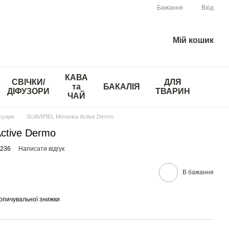
Бажання
Вхід
Мій кошик
КАВА
СВІЧКИ/
ДЛЯ
та
БАКАЛІЯ
ДІФУЗОРИ
ТВАРИН
ЧАЙ
суари
SUAVIPIEL Мочалка Active Dermo
ctive Dermo
1236
Написати відгук
В бажання
опичувальної знижки