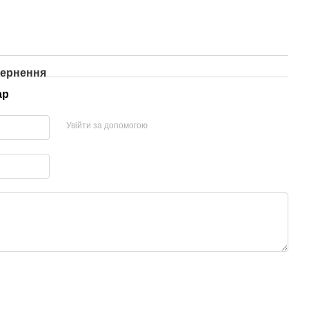
ернення
ар
Увійти за допомогою