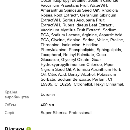
Cocamidopropyl Betaine, Sodium Chloride,
Vaccinium Praestans Fruit WaterWH,
Amaranthus Spinosus Seed Oil*, Rhodiola
Rosea Root Extract*, Geranium Sibiricum
ExtractWH, Sorbus Aucuparia Fruit
ExtractWH, Rubus Idaeus Leaf Extract*,
Vaccinium Myrtillus Fruit Extract*, Sodium
PCA, Sodium Lactate, Arginine, Aspartic Acid,
PCA, Glycine, Alanine, Serine, Valine, Proline,
Threonine, Isoleucine, Histidine,
Phenylalanine, Phospholipids, Sphingolipids,
Tocopherol, Retinyl Palmitate, Coco-
Glucoside, Glyceryl Oleate, Guar
Hydroxypropyltrimonium Chloride, Piper
Nigrum Seed Oil, Artemisia Absinthium Herb
Oil, Citric Acid, Benzyl Alcohol, Potassium
Sorbate, Sodium Benzoate, Parfum, CI
15985, CI 16255, Citronellol, Hexyl Cinnamal.
Країна
Естонія
виробництва
Об'єм
400 мл
Серії
Super Siberica Professional
Відгуки
1