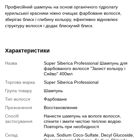
Професійний шампунь на основі органічного гідролату
курильської красники ніжно очищає фарбоване волосся,
зберігає блиск і глибину кольору, ефективно відновлює
структуру волосся і додає блискучий блиск.
Характеристики
Назва
Super Siberica Professional Шампунь для
фарбованого волосся "Захист кольору і
Сяйво" 400мл
Торгова марка
Super Siberica Professional
Група товару
Шампунь
Тип волосся
Фарбоване
Призначення
Восстановление
Спосіб
Нанести шампунь на вологе волосся,
застосування
спінити і змити чистою теплою водою.
Повторіть при необхідності
Склад
Aqua, Sodium Coco-Sulfate, Decyl Glucoside,