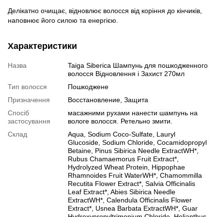
Делікатно очищає, відновлює волосся від коріння до кінчиків,
наповнює його силою та енергією.
Характеристики
Назва
Taiga Siberica Шампунь для пошкодженного
волосся Відновлення і Захист 270мл
Тип волосся
Пошкоджене
Призначення
Восстановление, Защита
Спосіб
масажними рухами нанести шампунь на
застосування
вологе волосся. Ретельно змити.
Склад
Aqua, Sodium Coco-Sulfate, Lauryl
Glucoside, Sodium Chloride, Cocamidopropyl
Betaine, Pinus Sibirica Needle ExtractWH*,
Rubus Chamaemorus Fruit Extract*,
Hydrolyzed Wheat Protein, Hippophae
Rhamnoides Fruit WaterWH*, Chamommilla
Recutita Flower Extract*, Salvia Officinalis
Leaf Extract*, Abies Sibirica Needle
ExtractWH*, Calendula Officinalis Flower
Extract*, Usnea Barbata ExtractWH*, Guar
Hydroxypropyltrimonium Chloride, Helianthus