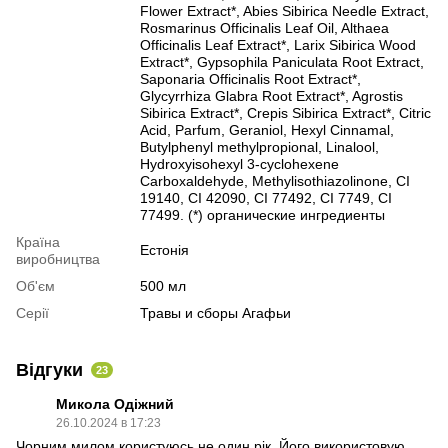
Flower Extract*, Abies Sibirica Needle Extract,
Rosmarinus Officinalis Leaf Oil, Althaea
Officinalis Leaf Extract*, Larix Sibirica Wood
Extract*, Gypsophila Paniculata Root Extract,
Saponaria Officinalis Root Extract*,
Glycyrrhiza Glabra Root Extract*, Agrostis
Sibirica Extract*, Crepis Sibirica Extract*, Citric
Acid, Parfum, Geraniol, Hexyl Сinnamal,
Butylphenyl methylpropional, Linalool,
Hydroxyisohexyl 3-cyclohexene
Сarboxaldehyde, Methylisothiazolinone, CI
19140, CI 42090, CI 77492, CI 7749, CI
77499. (*) органические ингредиенты
Країна
Естонія
виробництва
Об'єм
500 мл
Серії
Травы и сборы Агафьи
Відгуки
23
Микола Одіжний
26.10.2024 в 17:23
Чорним милом користуюсь не один рік. Його використовую