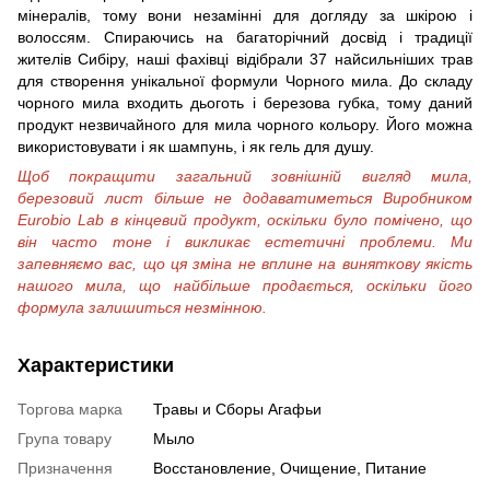
мінералів, тому вони незамінні для догляду за шкірою і
волоссям. Спираючись на багаторічний досвід і традиції
жителів Сибіру, наші фахівці відібрали 37 найсильніших трав
для створення унікальної формули Чорного мила. До складу
чорного мила входить дьоготь і березова губка, тому даний
продукт незвичайного для мила чорного кольору. Його можна
використовувати і як шампунь, і як гель для душу.
Щоб покращити загальний зовнішній вигляд мила,
березовий лист більше не додаватиметься Виробником
Eurobio Lab в кінцевий продукт, оскільки було помічено, що
він часто тоне і викликає естетичні проблеми. Ми
запевняємо вас, що ця зміна не вплине на виняткову якість
нашого мила, що найбільше продається, оскільки його
формула залишиться незмінною.
Характеристики
Торгова марка
Травы и Сборы Агафьи
Група товару
Мыло
Призначення
Восстановление, Очищение, Питание