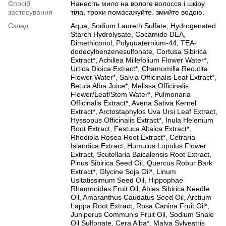
Спосіб
Нанесіть мило на вологе волосся і шкіру
застосування
тіла, трохи помасажуйте, змийте водою.
Склад
Aqua, Sodium Laureth Sulfate, Hydrogenated
Starch Hydrolysate, Cocamide DEA,
Dimethiconol, Polyquaternium-44, TEA-
dodecylbenzenesulfonate, Cortusa Sibirica
Extract*, Achillea Millefolium Flower Water*,
Urtica Dioica Extract*, Chamomilla Recutita
Flower Water*, Salvia Officinalis Leaf Extract*,
Betula Alba Juice*, Melissa Officinalis
Flower/Leaf/Stem Water*, Pulmonaria
Officinalis Extract*, Avena Sativa Kernel
Extract*, Arctostaphylos Uva Ursi Leaf Extract,
Hyssopus Officinalis Extract*, Inula Helenium
Root Extract, Festuca Altaica Extract*,
Rhodiola Rosea Root Extract*, Cetraria
Islandica Extract, Humulus Lupulus Flower
Extract, Scutellaria Baicalensis Root Extract,
Pinus Sibirica Seed Oil, Quercus Robur Bark
Extract*, Glycine Soja Oil*, Linum
Usitatissimum Seed Oil, Hippophae
Rhamnoides Fruit Oil, Abies Sibirica Needle
Oil, Amaranthus Caudatus Seed Oil, Arctium
Lappa Root Extract, Rosa Canina Fruit Oil*,
Juniperus Communis Fruit Oil, Sodium Shale
Oil Sulfonate, Cera Alba*, Malva Sylvestris