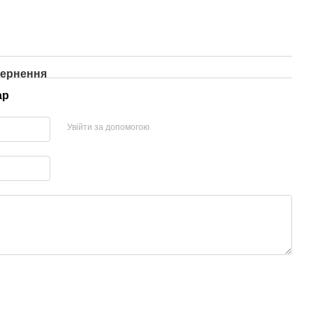
ернення
ар
Увійти за допомогою