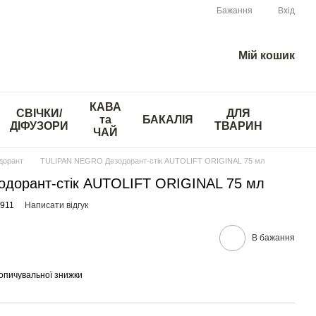
Бажання
Вхід
Мій кошик
КАВА
СВІЧКИ/
ДЛЯ
та
БАКАЛІЯ
ДІФУЗОРИ
ТВАРИН
ЧАЙ
дорант
TULIPAN NEGRO Дезодорант-стік AUTOLIFT ORIGINAL 75 мл
дорант-стік AUTOLIFT ORIGINAL 75 мл
0911
Написати відгук
В бажання
опичувальної знижки