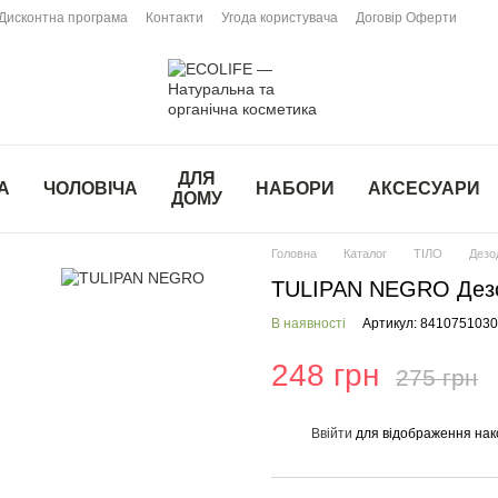
Дисконтна програма
Контакти
Угода користувача
Договір Оферти
ДЛЯ
А
ЧОЛОВІЧА
НАБОРИ
АКСЕСУАРИ
ДОМУ
Головна
Каталог
ТІЛО
Дезо
TULIPAN NEGRO Дезо
В наявності
Артикул: 841075103
248 грн
275 грн
Ввійти
для відображення нак
%