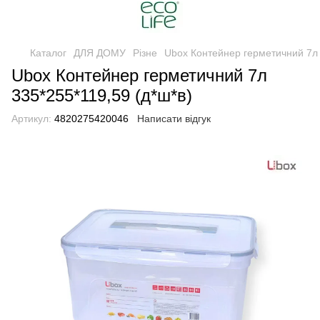
Каталог
ДЛЯ ДОМУ
Різне
Ubox Контейнер герметичний 7л 
Ubox Контейнер герметичний 7л
335*255*119,59 (д*ш*в)
Артикул:
4820275420046
Написати відгук