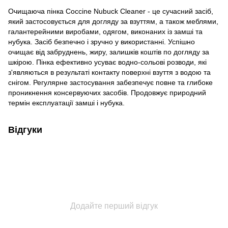
Очищаюча пінка Coccine Nubuck Cleaner - це сучасний засіб,
який застосовується для догляду за взуттям, а також меблями,
галантерейними виробами, одягом, виконаних із замші та
нубука. Засіб безпечно і зручно у використанні. Успішно
очищає від забруднень, жиру, залишків коштів по догляду за
шкірою. Пінка ефективно усуває водно-сольові розводи, які
з'являються в результаті контакту поверхні взуття з водою та
снігом. Регулярне застосування забезпечує повне та глибоке
проникнення консервуючих засобів. Продовжує природний
термін експлуатації замші і нубука.
Відгуки
Додайте перший відгук