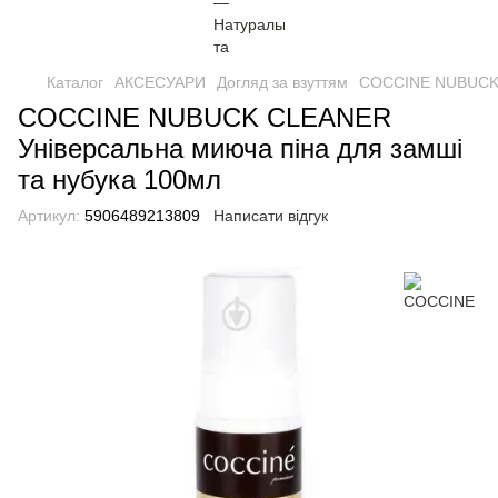
Каталог
АКСЕСУАРИ
Догляд за взуттям
COCCINE NUBUCK C
COCCINE NUBUCK CLEANER
Універсальна миюча піна для замші
та нубука 100мл
Артикул:
5906489213809
Написати відгук