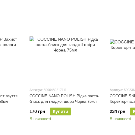
Артикул: 5906489217111
Артикул: 59023
т взуття
COCCINE NANO POLISH Рідка паста-
COCCINE SN
250мл
блиск для гладкої шкіри Чорна 75мл
Коректор-паст
170 грн
Купити
234 грн
В наявності
В наявності