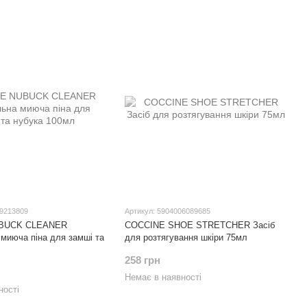
89213809
Артикул: 5904006089685
BUCK CLEANER
COCCINE SHOE STRETCHER Засіб
 миюча піна для замші та
для розтягування шкіри 75мл
258 грн
Немає в наявності
ності