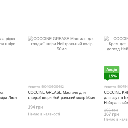
Акція
−15%
Артикул: 5904006089692
Артикул: 59075
ка
COCCINE GREASE Мастило для
COCCINE KR
кіри 75мл
гладкої шкіри Нейтральний колір 50мл
для взуття Е
Нейтральний+
194 грн
196 грн
167 грн
Немає в наявності
Немає в наяв