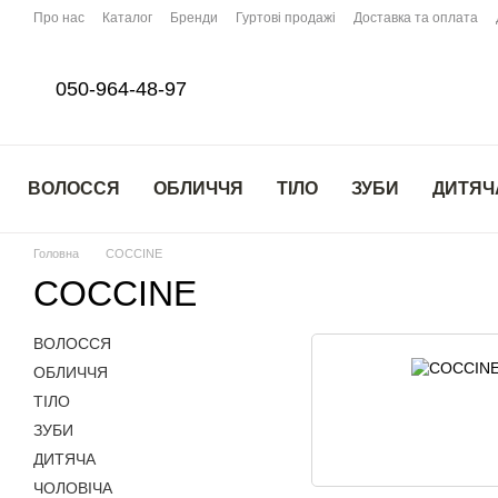
Перейти до основного контенту
Про нас
Каталог
Бренди
Гуртові продажі
Доставка та оплата
050-964-48-97
ВОЛОССЯ
ОБЛИЧЧЯ
ТІЛО
ЗУБИ
ДИТЯЧ
Головна
COCCINE
COCCINE
ВОЛОССЯ
ОБЛИЧЧЯ
ТІЛО
ЗУБИ
ДИТЯЧА
ЧОЛОВІЧА