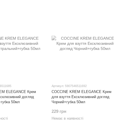
46511685
Артикул: 5907546511692
EM ELEGANCE Крем
COCCINE KREM ELEGANCE Крем
ксклюзивний догляд
для взуття Ексклюзивний догляд
губка 50мл
Чорний+губка 50мл
229 грн
ності
Немає в наявності