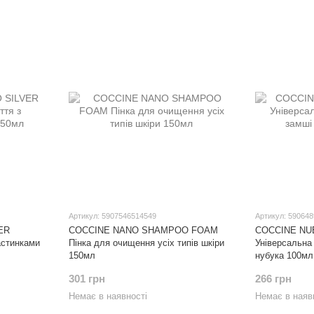
Артикул: 5907546514549
Артикул: 59064
ER
COCCINE NANO SHAMPOO FOAM
COCCINE NU
астинками
Пінка для очищення усіх типів шкіри
Універсальна
150мл
нубука 100мл
301 грн
266 грн
Немає в наявності
Немає в наяв