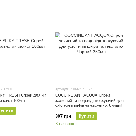
46517991
Артикул: 5906489217609
KY FRESH Спрей для ніг
COCCINE ANTIACQUA Спрей
захист 100мл
захисний та водовідштовхуючий для
усіх типів шкіри та текстилю Чорний
Купити
250мл
307 грн
Купити
В наявності