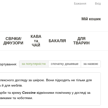
Бажання
Вхід
Мій кошик
КАВА
СВІЧКИ/
ДЛЯ
та
БАКАЛІЯ
ДІФУЗОРИ
ТВАРИН
ЧАЙ
за популярністю
спочатку дешевше
за назвою
ортування:
плексного догляду за шкірою. Вони підходять не тільки для
а й для меблів.
фарби та крему
Coccine
відмінними помічнику у догляді за
виками та чоботями.