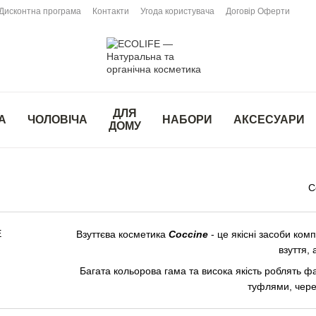
Дисконтна програма
Контакти
Угода користувача
Договір Оферти
ДЛЯ
А
ЧОЛОВІЧА
НАБОРИ
АКСЕСУАРИ
ДОМУ
С
Взуттєва косметика
Coccine
- це якісні засоби ком
взуття, 
Багата кольорова гама та висока якість роблять 
туфлями, чере