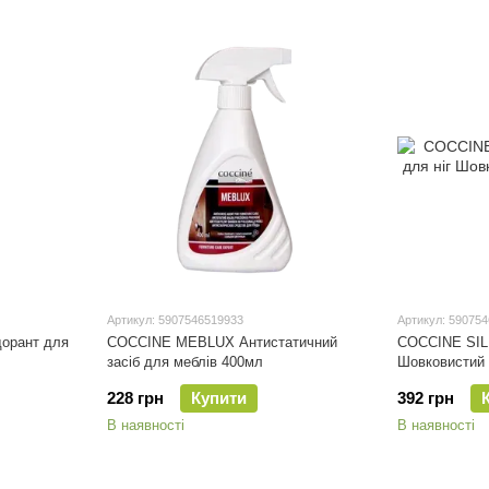
Артикул: 5907546519933
Артикул: 59075
орант для
COCCINE MEBLUX Антистатичний
COCCINE SIL
засіб для меблів 400мл
Шовковистий 
228 грн
Купити
392 грн
В наявності
В наявності