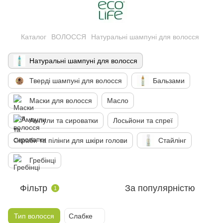
Каталог
ВОЛОССЯ
Натуральні шампуні для волосся
Натуральні шампуні для волосся
Тверді шампуні для волосся
Бальзами
Маски для волосся
Масло
Ампули та сироватки
Лосьйони та спреї
Скраби та пілінги для шкіри голови
Стайлінг
Гребінці
Фільтр
За популярністю
1
Тип волосся
Слабке