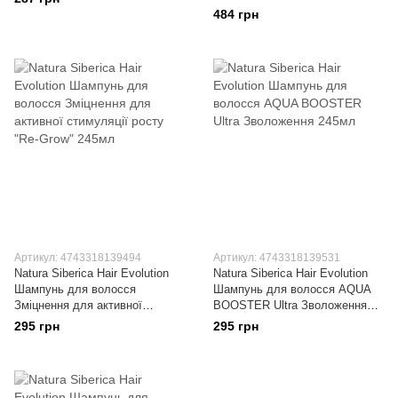
троянда" 400мл
484 грн
Артикул: 4743318139494
Артикул: 4743318139531
Natura Siberica Hair Evolution
Natura Siberica Hair Evolution
Шампунь для волосся
Шампунь для волосся AQUA
Зміцнення для активної
BOOSTER Ultra Зволоження
стимуляції росту "Re-Grow"
245мл
295 грн
295 грн
245мл