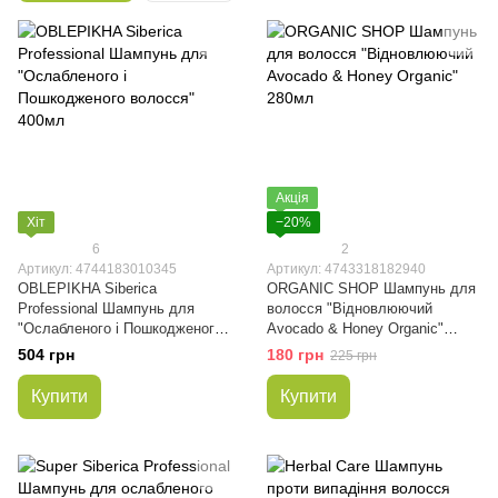
Акція
Хіт
−20%
6
2
Артикул: 4744183010345
Артикул: 4743318182940
OBLEPIKHA Siberica
ORGANIC SHOP Шампунь для
Professional Шампунь для
волосся "Відновлюючий
"Ослабленого і Пошкодженого
Avocado & Honey Organic"
волосся" 400мл
280мл
504 грн
180 грн
225 грн
Купити
Купити