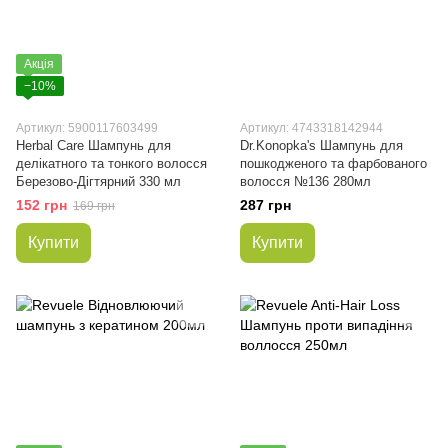
Акція
−10%
Артикул: 5900117603499
Артикул: 4743318142944
Herbal Care Шампунь для
Dr.Konopka's Шампунь для
делікатного та тонкого волосся
пошкодженого та фарбованого
Березово-Дігтярний 330 мл
волосся №136 280мл
152 грн
287 грн
169 грн
Купити
Купити