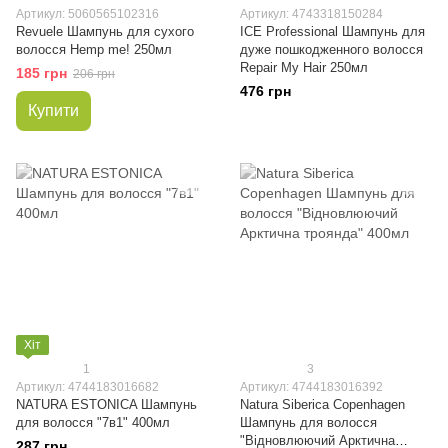
Артикул: 5060565102316
Артикул: 4743318150284
Revuele Шампунь для сухого
ICE Professional Шампунь для
волосся Hemp me! 250мл
дуже пошкодженного волосся
Repair My Hair 250мл
185 грн
206 грн
476 грн
Купити
Хіт
1
3
Артикул: 4744183016682
Артикул: 4744183016392
NATURA ESTONICA Шампунь
Natura Siberica Copenhagen
для волосся "7в1" 400мл
Шампунь для волосся
"Відновлюючий Арктична
287 грн