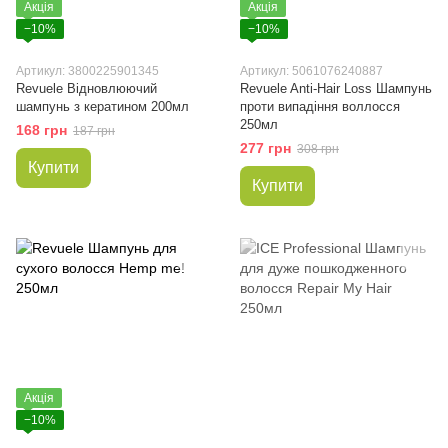
Акція
Акція
−10%
−10%
Артикул: 3800225901345
Артикул: 5061076240887
Revuele Відновлюючий
Revuele Anti-Hair Loss Шампунь
шампунь з кератином 200мл
проти випадіння воллосся
250мл
168 грн
187 грн
277 грн
308 грн
Купити
Купити
Акція
−10%